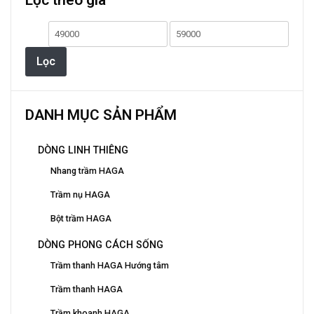
Lọc theo giá
Các
tùy
Giá
Giá
chọn
có
thấp
cao
Lọc
thể
nhất
nhất
được
chọn
DANH MỤC SẢN PHẨM
trên
trang
DÒNG LINH THIÊNG
sản
phẩm
Nhang trầm HAGA
Trầm nụ HAGA
Bột trầm HAGA
DÒNG PHONG CÁCH SỐNG
Trầm thanh HAGA Hướng tâm
Trầm thanh HAGA
Trầm khoanh HAGA