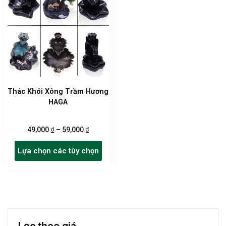
Thác Khói Xông Trầm Hương
HAGA
₫
₫
49,000
–
59,000
Sản
Lựa chọn các tùy chọn
phẩm
này
có
nhiều
biến
thể.