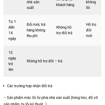
nhà sản
không
khách hàng
xuất
lỗi
Từ 1
Đổi mới, trả
Hỗ trợ
đến
Không hỗ
hàng không
đổi
14
trợ đổi trả
thu phí
mới
ngày
15
ngày
Không hỗ trợ đổi – trả
trở
lên
Các trường hợp nhận đổi trả:
– Sản phẩm mắc lỗi từ phía nhà sản xuất (hỏng hóc, đổ vỡ
sản phẩm, bị lỗi kỹ thuật…).