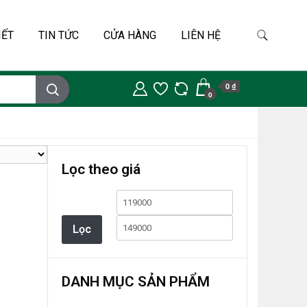
IẾT
TIN TỨC
CỬA HÀNG
LIÊN HỆ
0 ₫
0
Lọc theo giá
Giá
Giá
thấp
cao
Lọc
nhất
nhất
DANH MỤC SẢN PHẨM