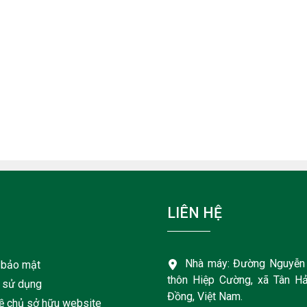
LIÊN HỆ
Nhà máy: Đường Nguyễn 
 bảo mật
thôn Hiệp Cường, xã Tân Hả
 sử dụng
Đồng, Việt Nam.
về chủ sở hữu website