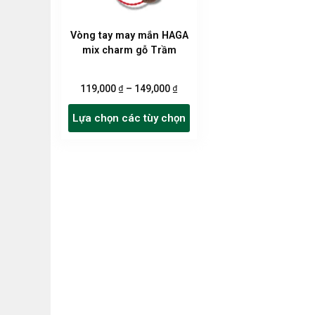
Vòng tay may mắn HAGA
mix charm gỗ Trầm
₫
₫
119,000
–
149,000
Sản
Lựa chọn các tùy chọn
phẩm
này
có
nhiều
biến
thể.
Các
tùy
chọn
có
thể
được