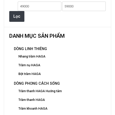
tùy
Giá
Giá
chọn
có
thấp
cao
Lọc
thể
nhất
nhất
được
chọn
DANH MỤC SẢN PHẨM
trên
trang
DÒNG LINH THIÊNG
sản
phẩm
Nhang trầm HAGA
Trầm nụ HAGA
Bột trầm HAGA
DÒNG PHONG CÁCH SỐNG
Trầm thanh HAGA Hướng tâm
Trầm thanh HAGA
Trầm khoanh HAGA