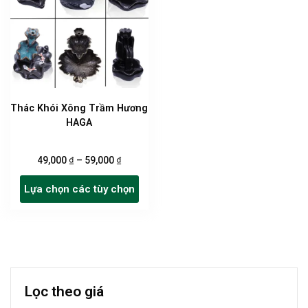
Thác Khói Xông Trầm Hương
HAGA
₫
₫
49,000
–
59,000
Sản
Lựa chọn các tùy chọn
phẩm
này
có
nhiều
biến
thể.
Lọc theo giá
Các