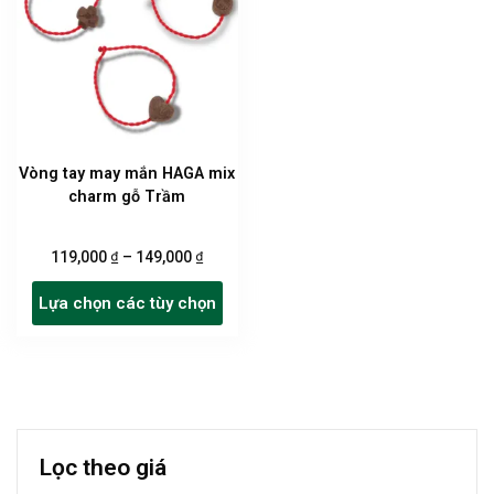
Vòng tay may mắn HAGA mix
charm gỗ Trầm
₫
₫
119,000
–
149,000
Sản
Lựa chọn các tùy chọn
phẩm
này
có
nhiều
biến
thể.
Lọc theo giá
Các