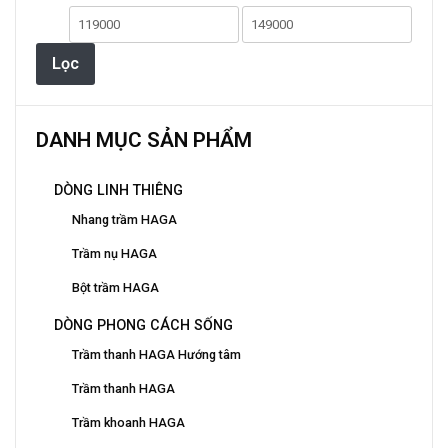
tùy
Giá
Giá
chọn
có
thấp
cao
Lọc
thể
nhất
nhất
được
chọn
DANH MỤC SẢN PHẨM
trên
trang
DÒNG LINH THIÊNG
sản
phẩm
Nhang trầm HAGA
Trầm nụ HAGA
Bột trầm HAGA
DÒNG PHONG CÁCH SỐNG
Trầm thanh HAGA Hướng tâm
Trầm thanh HAGA
Trầm khoanh HAGA