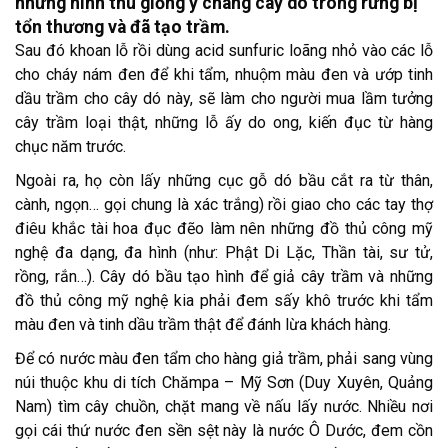
những hình thù giống y chang cây dó trong rừng bị
tổn thương và đã tạo trầm.
Sau đó khoan lỗ rồi dùng acid sunfuric loãng nhỏ vào các lỗ
cho cháy nám đen để khi tẩm, nhuộm màu đen và ướp tinh
dầu trầm cho cây dó này, sẽ làm cho người mua lầm tưởng
cây trầm loại thật, những lỗ ấy do ong, kiến đục từ hàng
chục năm trước.
Ngoài ra, họ còn lấy những cục gỗ dó bầu cắt ra từ thân,
cành, ngọn… gọi chung là xác trắng) rồi giao cho các tay thợ
điêu khắc tài hoa đục đẽo làm nên những đồ thủ công mỹ
nghệ đa dạng, đa hình (như: Phật Di Lặc, Thần tài, sư tử,
rồng, rắn…). Cây dó bầu tạo hình để giả cây trầm và những
đồ thủ công mỹ nghệ kia phải đem sấy khô trước khi tẩm
màu đen và tinh dầu trầm thật để đánh lừa khách hàng.
Để có nước màu đen tẩm cho hàng giả trầm, phải sang vùng
núi thuộc khu di tích Chămpa – Mỹ Sơn (Duy Xuyên, Quảng
Nam) tìm cây chuồn, chặt mang về nấu lấy nước. Nhiều nơi
gọi cái thứ nước đen sền sệt này là nước Ô Dước, đem cồn