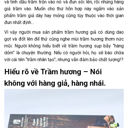
và tinh dầu trầm trộn vào nó và đun sôi lên, rồi nhúng hàng
giả trầm vào. Muốn cho thứ hỗn hợp này ngấm vào sản
phẩm trầm giả dày hay mỏng cũng tùy thuộc vào thời gian
đun nhất định…
Vì vậy người mua sản phẩm trầm hương giả có dùng dao
gọt và đốt lên để thử cũng nghe mùi trầm hương thơm nức
mũi. Người không hiểu biết về trầm hương sụp bẫy “hàng
dỏm” là chuyện thường. Nếu có người hỏi, họ sẽ bào chữa
với cái tên “trầm nhân tạo”, nhưng vẫn đảm bảo chất lượng!?
Hiểu rõ về Trầm hương – Nói
không với hàng giả, hàng nhái.