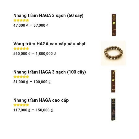
Nhang trầm HAGA 3 sạch (50 cây)
₫
₫
–
Được xếp
47,000
57,000
hạng
5.00
5
sao
Vòng trầm HAGA cao cấp nâu nhạt
₫
₫
–
Được xếp
560,000
1,800,000
hạng
5.00
5
sao
Nhang trầm HAGA 3 sạch (100 cây)
₫
₫
–
Được xếp
81,000
100,000
hạng
5.00
5
sao
Nhang trầm HAGA cao cấp
₫
₫
–
Được xếp
117,000
150,000
hạng
5.00
5
sao