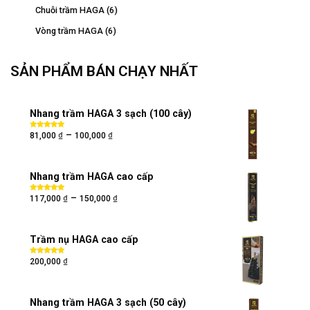
Chuỗi trầm HAGA
(6)
Vòng trầm HAGA
(6)
SẢN PHẨM BÁN CHẠY NHẤT
Nhang trầm HAGA 3 sạch (100 cây)
₫
₫
–
Được xếp
81,000
100,000
hạng
5.00
5
sao
Nhang trầm HAGA cao cấp
₫
₫
–
Được xếp
117,000
150,000
hạng
5.00
5
sao
Trầm nụ HAGA cao cấp
₫
Được xếp
200,000
hạng
5.00
5
sao
Nhang trầm HAGA 3 sạch (50 cây)