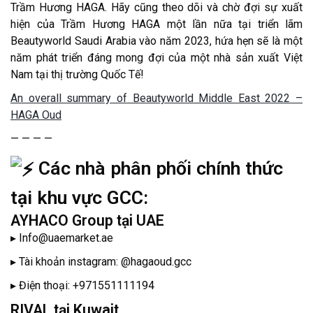
Trầm Hương HAGA. Hãy cũng theo dõi và chờ đợi sự xuất
hiện của Trầm Hương HAGA một lần nữa tại triển lãm
Beautyworld Saudi Arabia vào năm 2023, hứa hẹn sẽ là một
năm phát triển đáng mong đợi của một nhà sản xuất Việt
Nam tại thị trường Quốc Tế!
An overall summary of Beautyworld Middle East 2022 –
HAGA Oud
— — — —
Các nhà phân phối chính thức
tại khu vực GCC:
AYHACO Group tại UAE
▸ Info@uaemarket.ae
▸ Tài khoản instagram: @hagaoud.gcc
▸ Điện thoại: +971551111194
RIVAL tại Kuwait