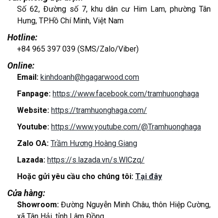
Số 62, Đường số 7, khu dân cư Him Lam, phường Tân
Hưng, TP.Hồ Chí Minh, Việt Nam
Hotline:
+84 965 397 039 (SMS/Zalo/Viber)
Online:
Email:
kinhdoanh@hgagarwood.com
Fanpage:
https://www.facebook.com/tramhuonghaga
Website:
https://tramhuonghaga.com/
Youtube:
https://www.youtube.com/@Tramhuonghaga
Zalo OA:
Trầm Hương Hoàng Giang
Lazada:
https://s.lazada.vn/s.WlCzq/
Hoặc gửi yêu cầu cho chúng tôi:
Tại đây
Cửa hàng:
Showroom:
Đường Nguyễn Minh Châu, thôn Hiệp Cường,
xã Tân Hải, tỉnh Lâm Đồng