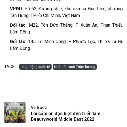
VPĐD:
Số 62, Đường số 7, khu dân cư Him Lam, phường
Tân Hưng, TP.Hồ Chí Minh, Việt Nam
Đối tác:
M22, Tôn Đức Thắng, P. Xuân An, Phan Thiết,
Lâm Đồng
Đối tác:
145 Lê Minh Công, P. Phước Lộc, Thị xã La Gi,
Lâm Đồng
TAGS:
Hoạt động quốc tế
Nhà sản xuất Trầm hương
Về trước
Lời cảm ơn đặc biệt đến triển lãm
Beautyworld Middle East 2022