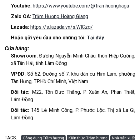
Youtube:
https://www.youtube.com/@Tramhuonghaga
Zalo OA:
Trầm Hương Hoàng Giang
Lazada:
https://s.lazada.vn/s.WlCzq/
Hoặc gửi yêu cầu cho chúng tôi:
Tại đây
Cửa hàng:
Showroom:
Đường Nguyễn Minh Châu, thôn Hiệp Cường,
xã Tân Hải, tỉnh Lâm Đồng
VPĐD:
Số 62, Đường số 7, khu dân cư Him Lam, phường
Tân Hưng, TP.Hồ Chí Minh, Việt Nam
Đối tác:
M22, Tôn Đức Thắng, P. Xuân An, Phan Thiết,
Lâm Đồng
Đối tác:
145 Lê Minh Công, P. Phước Lộc, Thị xã La Gi,
Lâm Đồng
TAGS:
Công dụng Trầm hương
Kiến thức Trầm hương
Nhà sản xuất