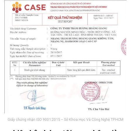
Giấy chứng nhận ISO 9001:2015 – Sở Khoa Học Và Công Nghệ TP.HCM