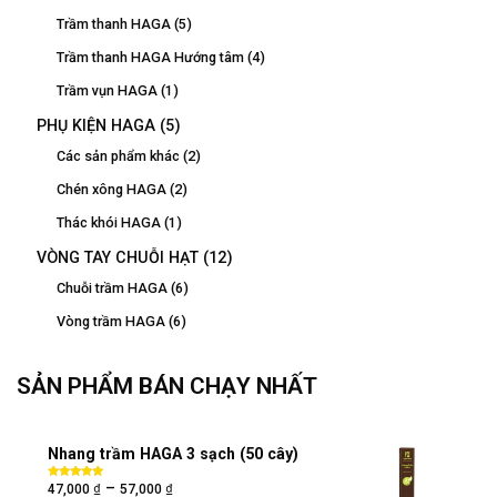
Trầm thanh HAGA
(5)
Trầm thanh HAGA Hướng tâm
(4)
Trầm vụn HAGA
(1)
PHỤ KIỆN HAGA
(5)
Các sản phẩm khác
(2)
Chén xông HAGA
(2)
Thác khói HAGA
(1)
VÒNG TAY CHUỖI HẠT
(12)
Chuỗi trầm HAGA
(6)
Vòng trầm HAGA
(6)
SẢN PHẨM BÁN CHẠY NHẤT
Nhang trầm HAGA 3 sạch (50 cây)
₫
₫
–
Được xếp
47,000
57,000