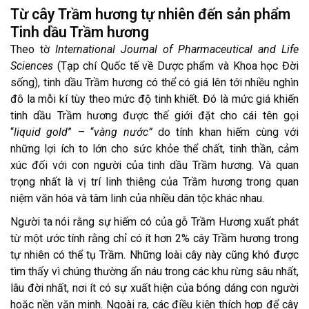
Từ cây Trầm hương tự nhiên đến sản phẩm
Tinh dầu Trầm hương
Theo tờ
International Journal of Pharmaceutical and Life
Sciences
(Tạp chí Quốc tế về Dược phẩm và Khoa học Đời
sống), tinh dầu Trầm hương có thể có giá lên tới nhiều nghìn
đô la mỗi kí tùy theo mức độ tinh khiết. Đó là mức giá khiến
tinh dầu Trầm hương được thế giới đặt cho cái tên gọi
“
liquid gold
” – “
vàng nước”
do tính khan hiếm cùng với
những lợi ích to lớn cho sức khỏe thể chất, tinh thần, cảm
xúc đối với con người của tinh dầu Trầm hương. Và quan
trọng nhất là vị trí linh thiêng của Trầm hương trong quan
niệm văn hóa và tâm linh của nhiều dân tộc khác nhau.
Người ta nói rằng sự hiếm có của gỗ Trầm Hương xuất phát
từ một ước tính rằng chỉ có ít hơn 2% cây Trầm hương trong
tự nhiên có thể tụ Trầm. Những loài cây này cũng khó được
tìm thấy vì chúng thường ẩn náu trong các khu rừng sâu nhất,
lâu đời nhất, nơi ít có sự xuất hiện của bóng dáng con người
hoặc nền văn minh. Ngoài ra, các điều kiện thích hợp để cây