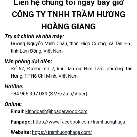
Liên hệ chúng tôi ngay bây giờ
CÔNG TY TNHH TRẦM HƯƠNG
HOÀNG GIANG
Trụ sở chính và nhà máy:
Đường Nguyễn Minh Châu, thôn Hiệp Cường, xã Tân Hải,
tỉnh Lâm Đồng, Việt Nam
Văn phòng đại diện:
Số 62, Đường số 7, khu dân cư Him Lam, phường Tân
Hưng, TP.Hồ Chí Minh, Việt Nam
Hotline:
+84 965 397 039 (SMS/Zalo/Viber)
Online:
Email:
kinhdoanh@hgagarwood.com
Fanpage:
https://www.facebook.com/tramhuonghaga
Website:
https://tramhuonghaga.com/