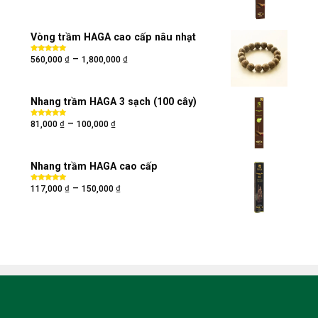
hạng
5.00
5
sao
Vòng trầm HAGA cao cấp nâu nhạt
₫
₫
–
Được xếp
560,000
1,800,000
hạng
5.00
5
sao
Nhang trầm HAGA 3 sạch (100 cây)
₫
₫
–
Được xếp
81,000
100,000
hạng
5.00
5
sao
Nhang trầm HAGA cao cấp
₫
₫
–
Được xếp
117,000
150,000
hạng
5.00
5
sao