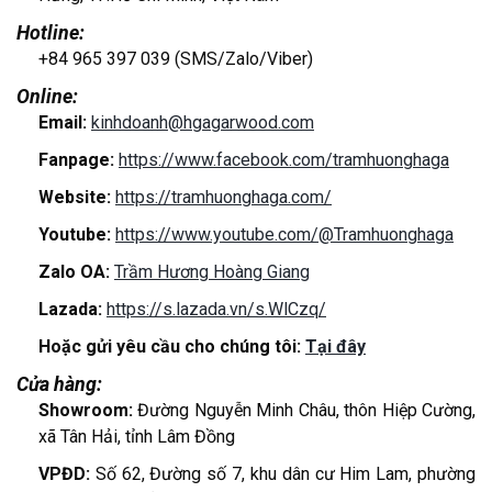
Hotline:
+84 965 397 039 (SMS/Zalo/Viber)
Online:
Email:
kinhdoanh@hgagarwood.com
Fanpage:
https://www.facebook.com/tramhuonghaga
Website:
https://tramhuonghaga.com/
Youtube:
https://www.youtube.com/@Tramhuonghaga
Zalo OA:
Trầm Hương Hoàng Giang
Lazada:
https://s.lazada.vn/s.WlCzq/
Hoặc gửi yêu cầu cho chúng tôi:
Tại đây
Cửa hàng:
Showroom:
Đường Nguyễn Minh Châu, thôn Hiệp Cường,
xã Tân Hải, tỉnh Lâm Đồng
VPĐD:
Số 62, Đường số 7, khu dân cư Him Lam, phường