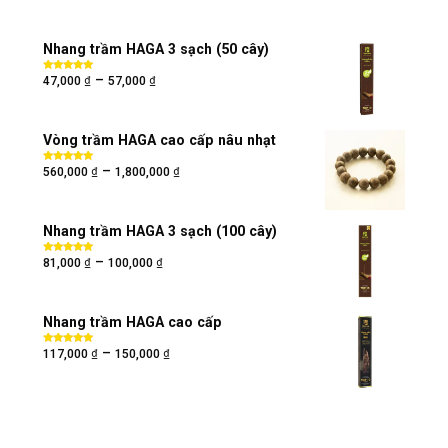
Nhang trầm HAGA 3 sạch (50 cây)
₫
₫
–
Được xếp
47,000
57,000
hạng
5.00
5
sao
Vòng trầm HAGA cao cấp nâu nhạt
₫
₫
–
Được xếp
560,000
1,800,000
hạng
5.00
5
sao
Nhang trầm HAGA 3 sạch (100 cây)
₫
₫
–
Được xếp
81,000
100,000
hạng
5.00
5
sao
Nhang trầm HAGA cao cấp
₫
₫
–
Được xếp
117,000
150,000
hạng
5.00
5
sao