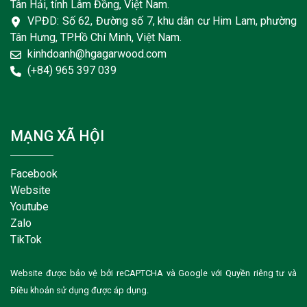
Tân Hải, tỉnh Lâm Đồng, Việt Nam.
VPĐD: Số 62, Đường số 7, khu dân cư Him Lam, phường
Tân Hưng, TP.Hồ Chí Minh, Việt Nam.
kinhdoanh@hgagarwood.com
(+84) 965 397 039
MẠNG XÃ HỘI
Facebook
Website
Youtube
Zalo
TikTok
Website được bảo vệ bởi reCAPTCHA và Google với
Quyền riêng tư
và
Điều khoản sử dụng
được áp dụng.