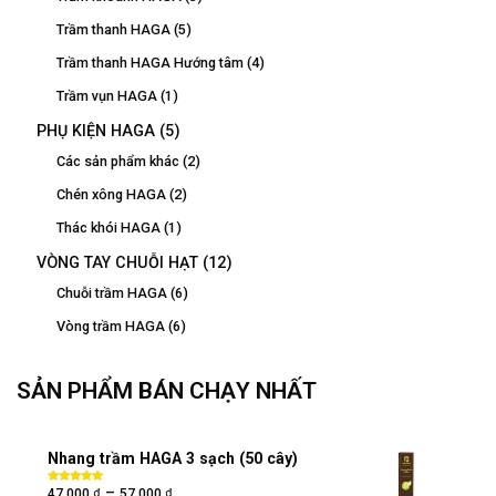
Trầm thanh HAGA
(5)
Trầm thanh HAGA Hướng tâm
(4)
Trầm vụn HAGA
(1)
PHỤ KIỆN HAGA
(5)
Các sản phẩm khác
(2)
Chén xông HAGA
(2)
Thác khói HAGA
(1)
VÒNG TAY CHUỖI HẠT
(12)
Chuỗi trầm HAGA
(6)
Vòng trầm HAGA
(6)
SẢN PHẨM BÁN CHẠY NHẤT
Nhang trầm HAGA 3 sạch (50 cây)
₫
₫
–
Được xếp
47,000
57,000