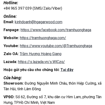
Hotline:
+84 965 397 039 (SMS/Zalo/Viber)
Online:
Email:
kinhdoanh@hgagarwood.com
Fanpage:
https://www.facebook.com/tramhuonghaga
Website:
https://tramhuonghaga.com/
Youtube:
https://www.youtube.com/@Tramhuonghaga
Zalo OA:
Trầm Hương Hoàng Giang
Lazada:
https://s.lazada.vn/s.WlCzq/
Hoặc gửi yêu cầu cho chúng tôi:
Tại đây
Cửa hàng:
Showroom:
Đường Nguyễn Minh Châu, thôn Hiệp Cường, xã
Tân Hải, tỉnh Lâm Đồng
VPĐD:
Số 62, Đường số 7, khu dân cư Him Lam, phường Tân
Hưng, TP.Hồ Chí Minh, Việt Nam