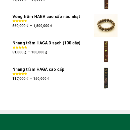
hạng
5.00
5
sao
Vòng trầm HAGA cao cấp nâu nhạt
₫
₫
–
Được xếp
560,000
1,800,000
hạng
5.00
5
sao
Nhang trầm HAGA 3 sạch (100 cây)
₫
₫
–
Được xếp
81,000
100,000
hạng
5.00
5
sao
Nhang trầm HAGA cao cấp
₫
₫
–
Được xếp
117,000
150,000
hạng
5.00
5
sao