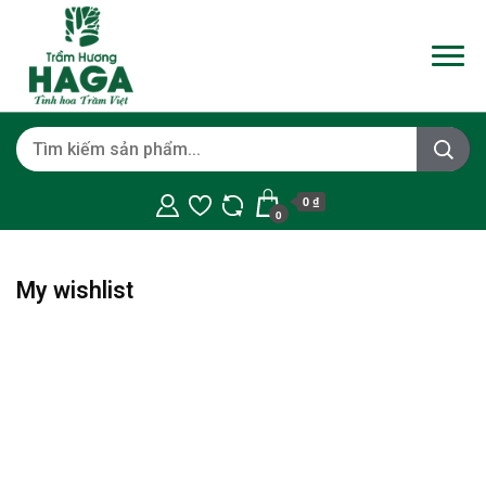
0 ₫
0
My wishlist