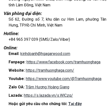
tỉnh Lâm Đồng, Việt Nam
Văn phòng đại diện:
Số 62, Đường số 7, khu dân cư Him Lam, phường Tân
Hưng, TP.Hồ Chí Minh, Việt Nam
Hotline:
+84 965 397 039 (SMS/Zalo/Viber)
Online:
Email:
kinhdoanh@hgagarwood.com
Fanpage:
https://www.facebook.com/tramhuonghaga
Website:
https://tramhuonghaga.com/
Youtube:
https://www.youtube.com/@Tramhuonghaga
Zalo OA:
Trầm Hương Hoàng Giang
Lazada:
https://s.lazada.vn/s.WlCzq/
Hoặc gửi yêu cầu cho chúng tôi:
Tại đây