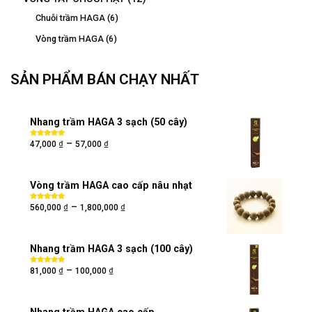
Chuỗi trầm HAGA
(6)
Vòng trầm HAGA
(6)
SẢN PHẨM BÁN CHẠY NHẤT
Nhang trầm HAGA 3 sạch (50 cây)
₫
₫
–
Được xếp
47,000
57,000
hạng
5.00
5
sao
Vòng trầm HAGA cao cấp nâu nhạt
₫
₫
–
Được xếp
560,000
1,800,000
hạng
5.00
5
sao
Nhang trầm HAGA 3 sạch (100 cây)
₫
₫
–
Được xếp
81,000
100,000
hạng
5.00
5
sao