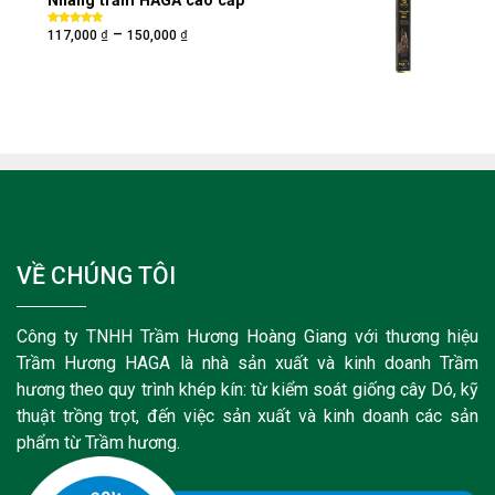
Nhang trầm HAGA cao cấp
₫
₫
–
Được xếp
117,000
150,000
hạng
5.00
5
sao
VỀ CHÚNG TÔI
Công ty TNHH Trầm Hương Hoàng Giang với thương hiệu
Trầm Hương HAGA là nhà sản xuất và kinh doanh Trầm
hương theo quy trình khép kín: từ kiểm soát giống cây Dó, kỹ
thuật trồng trọt, đến việc sản xuất và kinh doanh các sản
phẩm từ Trầm hương.