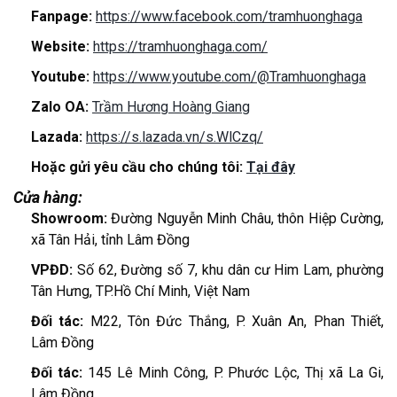
Fanpage:
https://www.facebook.com/tramhuonghaga
Website:
https://tramhuonghaga.com/
Youtube:
https://www.youtube.com/@Tramhuonghaga
Zalo OA:
Trầm Hương Hoàng Giang
Lazada:
https://s.lazada.vn/s.WlCzq/
Hoặc gửi yêu cầu cho chúng tôi:
Tại đây
Cửa hàng:
Showroom:
Đường Nguyễn Minh Châu, thôn Hiệp Cường,
xã Tân Hải, tỉnh Lâm Đồng
VPĐD:
Số 62, Đường số 7, khu dân cư Him Lam, phường
Tân Hưng, TP.Hồ Chí Minh, Việt Nam
Đối tác:
M22, Tôn Đức Thắng, P. Xuân An, Phan Thiết,
Lâm Đồng
Đối tác:
145 Lê Minh Công, P. Phước Lộc, Thị xã La Gi,
Lâm Đồng