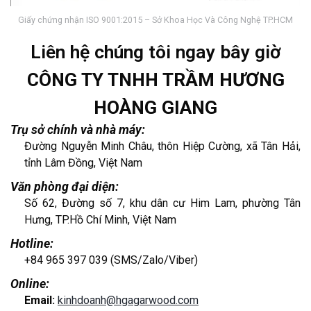
Giấy chứng nhận ISO 9001:2015 – Sở Khoa Học Và Công Nghệ TP.HCM
Liên hệ chúng tôi ngay bây giờ
CÔNG TY TNHH TRẦM HƯƠNG
HOÀNG GIANG
Trụ sở chính và nhà máy:
Đường Nguyễn Minh Châu, thôn Hiệp Cường, xã Tân Hải,
tỉnh Lâm Đồng, Việt Nam
Văn phòng đại diện:
Số 62, Đường số 7, khu dân cư Him Lam, phường Tân
Hưng, TP.Hồ Chí Minh, Việt Nam
Hotline:
+84 965 397 039 (SMS/Zalo/Viber)
Online:
Email:
kinhdoanh@hgagarwood.com