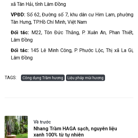
xã Tân Hải, tỉnh Lâm Đồng
VPĐD:
Số 62, Đường số 7, khu dân cư Him Lam, phường
Tân Hưng, TP.Hồ Chí Minh, Việt Nam
Đối tác:
M22, Tôn Đức Thắng, P. Xuân An, Phan Thiết,
Lâm Đồng
Đối tác:
145 Lê Minh Công, P. Phước Lộc, Thị xã La Gi,
Lâm Đồng
TAGS:
Công dụng Trầm hương
Liệu pháp mùi hương
Về trước
Nhang Trầm HAGA sạch, nguyên liệu
xanh 100% từ tự nhiên