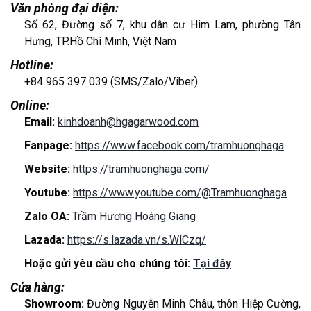
Văn phòng đại diện:
Số 62, Đường số 7, khu dân cư Him Lam, phường Tân
Hưng, TP.Hồ Chí Minh, Việt Nam
Hotline:
+84 965 397 039 (SMS/Zalo/Viber)
Online:
Email:
kinhdoanh@hgagarwood.com
Fanpage:
https://www.facebook.com/tramhuonghaga
Website:
https://tramhuonghaga.com/
Youtube:
https://www.youtube.com/@Tramhuonghaga
Zalo OA:
Trầm Hương Hoàng Giang
Lazada:
https://s.lazada.vn/s.WlCzq/
Hoặc gửi yêu cầu cho chúng tôi:
Tại đây
Cửa hàng:
Showroom:
Đường Nguyễn Minh Châu, thôn Hiệp Cường,