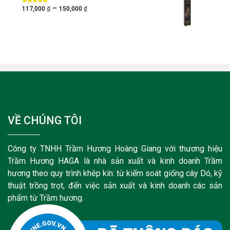
₫
₫
–
Được xếp
117,000
150,000
hạng
5.00
5
sao
VỀ CHÚNG TÔI
Công ty TNHH Trầm Hương Hoàng Giang với thương hiệu
Trầm Hương HAGA là nhà sản xuất và kinh doanh Trầm
hương theo quy trình khép kín: từ kiểm soát giống cây Dó, kỹ
thuật trồng trọt, đến việc sản xuất và kinh doanh các sản
phẩm từ Trầm hương.