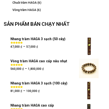
Chuỗi trầm HAGA
(6)
Vòng trầm HAGA
(6)
SẢN PHẨM BÁN CHẠY NHẤT
Nhang trầm HAGA 3 sạch (50 cây)
₫
₫
–
Được xếp
47,000
57,000
hạng
5.00
5
sao
Vòng trầm HAGA cao cấp nâu nhạt
₫
₫
–
Được xếp
560,000
1,800,000
hạng
5.00
5
sao
Nhang trầm HAGA 3 sạch (100 cây)
₫
₫
–
Được xếp
81,000
100,000
hạng
5.00
5
sao
Nhang trầm HAGA cao cấp