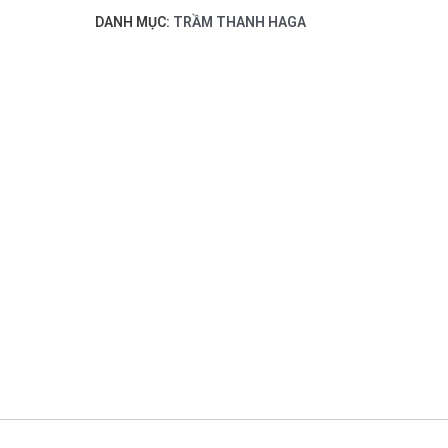
biệt
DANH MỤC:
TRẦM THANH HAGA
số
lượng