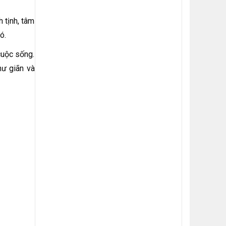
h tịnh, tâm
ó.
cuộc sống.
hư giãn và