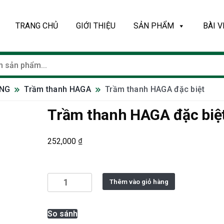
TRANG CHỦ
GIỚI THIỆU
SẢN PHẨM
BÀI V
ỐNG
Trầm thanh HAGA
Trầm thanh HAGA đặc biệt
Trầm thanh HAGA đặc biệ
₫
252,000
Trầm
Thêm vào giỏ hàng
thanh
HAGA
So sánh
đặc