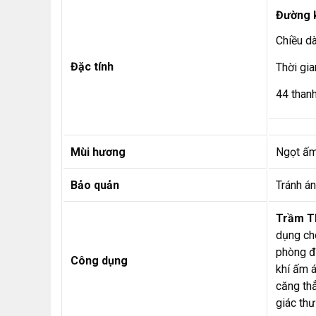
Đường 
Chiều d
Đặc tính
Thời gia
44 than
Mùi hương
Ngọt ấm
Bảo quản
Tránh án
Trầm T
dụng ch
phòng đ
Công dụng
khí ấm á
căng th
giác thư