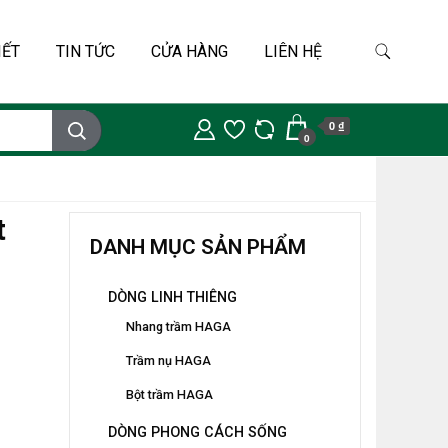
IẾT
TIN TỨC
CỬA HÀNG
LIÊN HỆ
0 ₫
0
t
DANH MỤC SẢN PHẨM
DÒNG LINH THIÊNG
Nhang trầm HAGA
Trầm nụ HAGA
Bột trầm HAGA
DÒNG PHONG CÁCH SỐNG