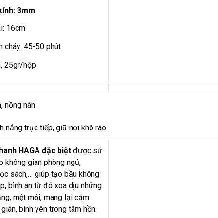
kính: 3mm
ài: 16cm
n cháy: 45-50 phút
h, 25gr/hộp
, nồng nàn
h nắng trực tiếp, giữ nơi khô ráo
hanh HAGA đặc biệt
được sử
o không gian phòng ngủ,
ọc sách,… giúp tạo bầu không
p, bình an từ đó xoa dịu những
ẳng, mệt mỏi, mang lại cảm
 giãn, bình yên trong tâm hồn.