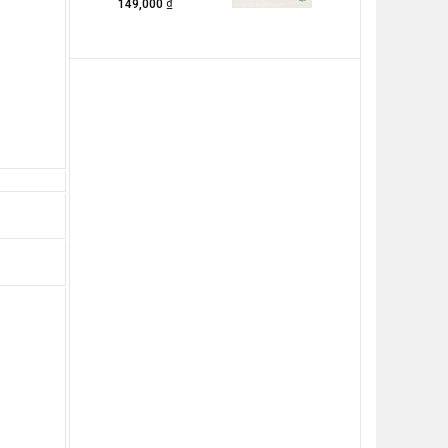
₫
149,000