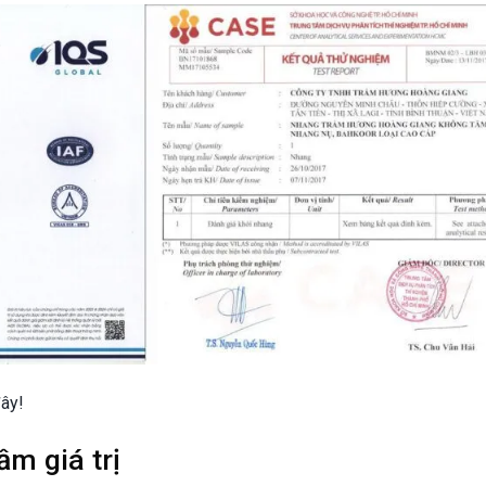
đây!
m giá trị