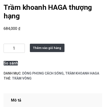
Trầm khoanh HAGA thượng
hạng
₫
684,000
Trầm
Thêm vào giỏ hàng
khoanh
HAGA
So sánh
thượng
hạng
DANH MỤC:
DÒNG PHONG CÁCH SỐNG
,
TRẦM KHOANH HAGA
số
THẺ:
TRẦM VÒNG
lượng
Mô tả