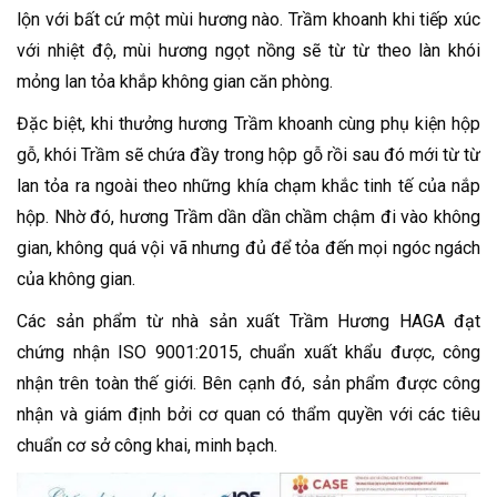
lộn với bất cứ một mùi hương nào. Trầm khoanh khi tiếp xúc
với nhiệt độ, mùi hương ngọt nồng sẽ từ từ theo làn khói
mỏng lan tỏa khắp không gian căn phòng.
Đặc biệt, khi thưởng hương Trầm khoanh cùng phụ kiện hộp
gỗ, khói Trầm sẽ chứa đầy trong hộp gỗ rồi sau đó mới từ từ
lan tỏa ra ngoài theo những khía chạm khắc tinh tế của nắp
hộp. Nhờ đó, hương Trầm dần dần chầm chậm đi vào không
gian, không quá vội vã nhưng đủ để tỏa đến mọi ngóc ngách
của không gian.
Các sản phẩm từ nhà sản xuất Trầm Hương HAGA đạt
chứng nhận ISO 9001:2015, chuẩn xuất khẩu được, công
nhận trên toàn thế giới. Bên cạnh đó, sản phẩm được công
nhận và giám định bởi cơ quan có thẩm quyền với các tiêu
chuẩn cơ sở công khai, minh bạch.