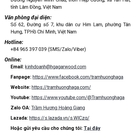
tỉnh Lâm Đồng, Việt Nam
Văn phòng đại diện:
Số 62, Đường số 7, khu dân cư Him Lam, phường Tân
Hưng, TP.Hồ Chí Minh, Việt Nam
Hotline:
+84 965 397 039 (SMS/Zalo/Viber)
Online:
Email:
kinhdoanh@hgagarwood.com
Fanpage:
https://www.facebook.com/tramhuonghaga
Website:
https://tramhuonghaga.com/
Youtube:
https://www.youtube.com/@Tramhuonghaga
Zalo OA:
Trầm Hương Hoàng Giang
Lazada:
https://s.lazada.vn/s.WlCzq/
Hoặc gửi yêu cầu cho chúng tôi:
Tại đây