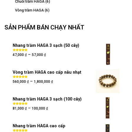
Chuỗi trầm HAGA
(6)
Vòng trầm HAGA
(6)
SẢN PHẨM BÁN CHẠY NHẤT
Nhang trầm HAGA 3 sạch (50 cây)
₫
₫
–
Được xếp
47,000
57,000
hạng
5.00
5
sao
Vòng trầm HAGA cao cấp nâu nhạt
₫
₫
–
Được xếp
560,000
1,800,000
hạng
5.00
5
sao
Nhang trầm HAGA 3 sạch (100 cây)
₫
₫
–
Được xếp
81,000
100,000
hạng
5.00
5
sao
Nhang trầm HAGA cao cấp