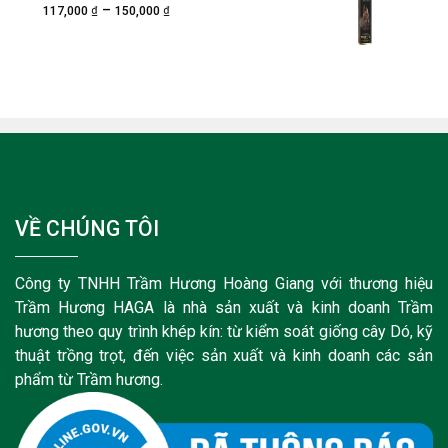
₫
₫
–
Được xếp
117,000
150,000
hạng
5.00
5
sao
VỀ CHÚNG TÔI
Công ty TNHH Trầm Hương Hoàng Giang với thương hiệu
Trầm Hương HAGA là nhà sản xuất và kinh doanh Trầm
hương theo quy trình khép kín: từ kiểm soát giống cây Dó, kỹ
thuật trồng trọt, đến việc sản xuất và kinh doanh các sản
phẩm từ Trầm hương.