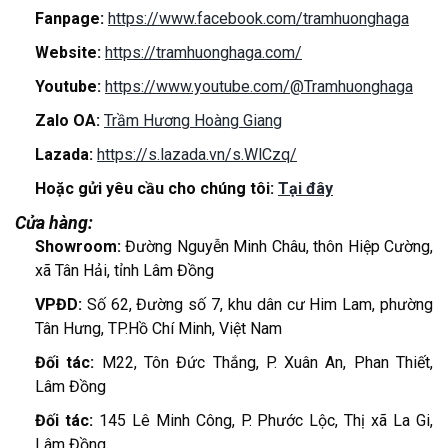
Fanpage:
https://www.facebook.com/tramhuonghaga
Website:
https://tramhuonghaga.com/
Youtube:
https://www.youtube.com/@Tramhuonghaga
Zalo OA:
Trầm Hương Hoàng Giang
Lazada:
https://s.lazada.vn/s.WlCzq/
Hoặc gửi yêu cầu cho chúng tôi:
Tại đây
Cửa hàng:
Showroom:
Đường Nguyễn Minh Châu, thôn Hiệp Cường,
xã Tân Hải, tỉnh Lâm Đồng
VPĐD:
Số 62, Đường số 7, khu dân cư Him Lam, phường
Tân Hưng, TP.Hồ Chí Minh, Việt Nam
Đối tác:
M22, Tôn Đức Thắng, P. Xuân An, Phan Thiết,
Lâm Đồng
Đối tác:
145 Lê Minh Công, P. Phước Lộc, Thị xã La Gi,
Lâm Đồng