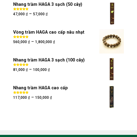
Nhang trầm HAGA 3 sạch (50 cây)
₫
₫
–
Được xếp
47,000
57,000
hạng
5.00
5
sao
Vòng trầm HAGA cao cấp nâu nhạt
₫
₫
–
Được xếp
560,000
1,800,000
hạng
5.00
5
sao
Nhang trầm HAGA 3 sạch (100 cây)
₫
₫
–
Được xếp
81,000
100,000
hạng
5.00
5
sao
Nhang trầm HAGA cao cấp
₫
₫
–
Được xếp
117,000
150,000
hạng
5.00
5
sao