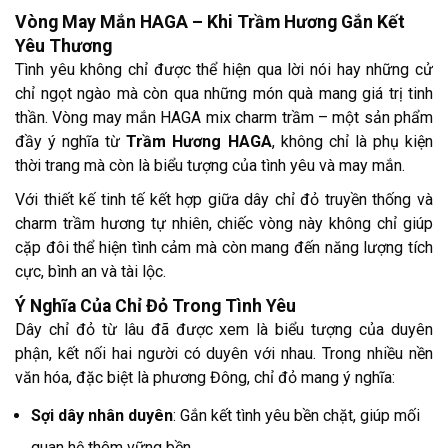
Vòng May Mắn HAGA – Khi Trầm Hương Gắn Kết
Yêu Thương
Tình yêu không chỉ được thể hiện qua lời nói hay những cử
chỉ ngọt ngào mà còn qua những món quà mang giá trị tinh
thần. Vòng may mắn HAGA mix charm trầm – một sản phẩm
đầy ý nghĩa từ
Trầm Hương HAGA
, không chỉ là phụ kiện
thời trang mà còn là biểu tượng của tình yêu và may mắn.
Với thiết kế tinh tế kết hợp giữa dây chỉ đỏ truyền thống và
charm trầm hương tự nhiên, chiếc vòng này không chỉ giúp
cặp đôi thể hiện tình cảm mà còn mang đến năng lượng tích
cực, bình an và tài lộc.
Ý Nghĩa Của Chỉ Đỏ Trong Tình Yêu
Dây chỉ đỏ từ lâu đã được xem là biểu tượng của duyên
phận, kết nối hai người có duyên với nhau. Trong nhiều nền
văn hóa, đặc biệt là phương Đông, chỉ đỏ mang ý nghĩa:
Sợi dây nhân duyên
: Gắn kết tình yêu bền chặt, giúp mối
quan hệ thêm vững bền.