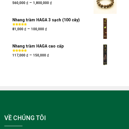
₫
₫
–
Được xếp
560,000
1,800,000
hạng
5.00
5
sao
Nhang trầm HAGA 3 sạch (100 cây)
₫
₫
–
Được xếp
81,000
100,000
hạng
5.00
5
sao
Nhang trầm HAGA cao cấp
₫
₫
–
Được xếp
117,000
150,000
hạng
5.00
5
sao
VỀ CHÚNG TÔI