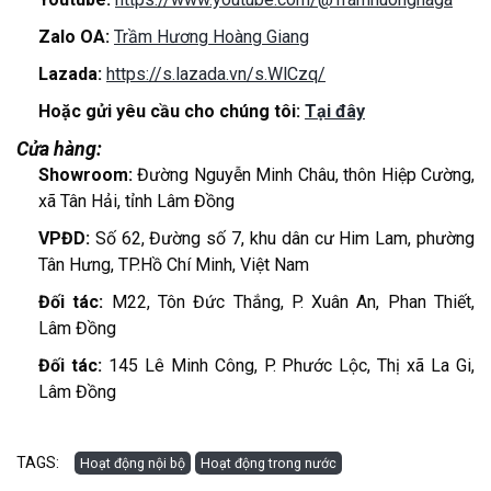
Zalo OA:
Trầm Hương Hoàng Giang
Lazada:
https://s.lazada.vn/s.WlCzq/
Hoặc gửi yêu cầu cho chúng tôi:
Tại đây
Cửa hàng:
Showroom:
Đường Nguyễn Minh Châu, thôn Hiệp Cường,
xã Tân Hải, tỉnh Lâm Đồng
VPĐD:
Số 62, Đường số 7, khu dân cư Him Lam, phường
Tân Hưng, TP.Hồ Chí Minh, Việt Nam
Đối tác:
M22, Tôn Đức Thắng, P. Xuân An, Phan Thiết,
Lâm Đồng
Đối tác:
145 Lê Minh Công, P. Phước Lộc, Thị xã La Gi,
Lâm Đồng
TAGS:
Hoạt động nội bộ
Hoạt động trong nước