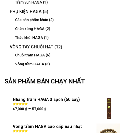
Trầm vụn HAGA
(1)
PHỤ KIỆN HAGA
(5)
Các sản phẩm khác
(2)
Chén xông HAGA
(2)
Thác khói HAGA
(1)
VÒNG TAY CHUỖI HẠT
(12)
Chuỗi trầm HAGA
(6)
Vòng trầm HAGA
(6)
SẢN PHẨM BÁN CHẠY NHẤT
Nhang trầm HAGA 3 sạch (50 cây)
₫
₫
–
Được xếp
47,000
57,000
hạng
5.00
5
sao
Vòng trầm HAGA cao cấp nâu nhạt