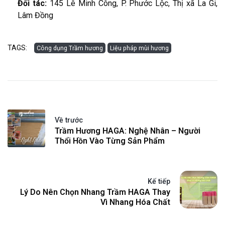
Đối tác:
145 Lê Minh Công, P. Phước Lộc, Thị xã La Gi,
Lâm Đồng
TAGS:
Công dụng Trầm hương
Liệu pháp mùi hương
Về trước
Trầm Hương HAGA: Nghệ Nhân – Người
Thổi Hồn Vào Từng Sản Phẩm
Kế tiếp
Lý Do Nên Chọn Nhang Trầm HAGA Thay
Vì Nhang Hóa Chất