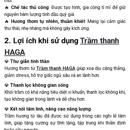
mùi.
🔥
Chế tác thủ công
: Được tạo hình, gia công tỉ mỉ để giữ
nguyên hàm lượng tinh dầu quý giá.
🔥
Hương thơm tự nhiên, thuần khiết
: Mang lại cảm giác
thư thái, nhẹ nhàng mà không gây kích ứng.
2. Lợi ích khi sử dụng
Trầm thanh
HAGA
💎
Thư giãn tinh thần
Hương thơm từ
Trầm thanh HAGA
giúp xoa dịu căng thẳng,
giảm stress, hỗ trợ giấc ngủ sâu và an lành hơn.
💎
Thanh lọc không gian sống
Khói trầm có khả năng tiêu diệt vi khuẩn, thanh lọc không khí,
tạo không gian trong lành và dễ chịu hơn.
💎
Kết nối tâm linh, nâng cao năng lượng
Trầm hương từ lâu đã được sử dụng trong các nghi lễ tâm
linh, giúp tăng cường sự tĩnh lặng, tập trung khi thiền định
hoặc cầu nguyện.