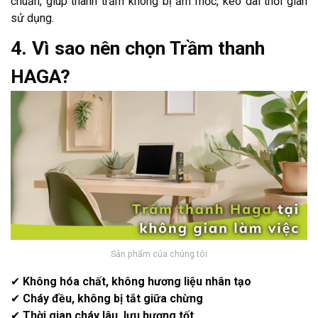
chuẩn, giúp thanh trầm không bị ẩm mốc, kéo dài thời gian
sử dụng.
4. Vì sao nên chọn Trầm thanh
HAGA?
Sản phẩm của chúng tôi
✔
Không hóa chất, không hương liệu nhân tạo
✔
Cháy đều, không bị tắt giữa chừng
✔
Thời gian cháy lâu, lưu hương tốt