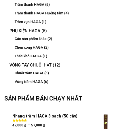
Trầm thanh HAGA
(5)
Trầm thanh HAGA Hướng tâm
(4)
Trầm vụn HAGA
(1)
PHỤ KIỆN HAGA
(5)
Các sản phẩm khác
(2)
Chén xông HAGA
(2)
Thác khói HAGA
(1)
VÒNG TAY CHUỖI HẠT
(12)
Chuỗi trầm HAGA
(6)
Vòng trầm HAGA
(6)
SẢN PHẨM BÁN CHẠY NHẤT
Nhang trầm HAGA 3 sạch (50 cây)
₫
₫
–
Được xếp
47,000
57,000
hạng
5.00
5