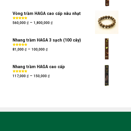
sao
Vòng trầm HAGA cao cấp nâu nhạt
₫
₫
–
Được xếp
560,000
1,800,000
hạng
5.00
5
sao
Nhang trầm HAGA 3 sạch (100 cây)
₫
₫
–
Được xếp
81,000
100,000
hạng
5.00
5
sao
Nhang trầm HAGA cao cấp
₫
₫
–
Được xếp
117,000
150,000
hạng
5.00
5
sao