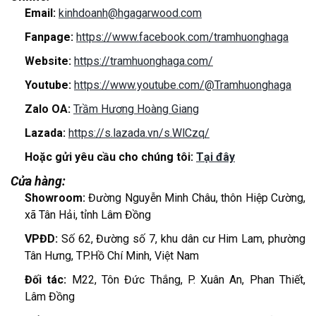
Email:
kinhdoanh@hgagarwood.com
Fanpage:
https://www.facebook.com/tramhuonghaga
Website:
https://tramhuonghaga.com/
Youtube:
https://www.youtube.com/@Tramhuonghaga
Zalo OA:
Trầm Hương Hoàng Giang
Lazada:
https://s.lazada.vn/s.WlCzq/
Hoặc gửi yêu cầu cho chúng tôi:
Tại đây
Cửa hàng:
Showroom:
Đường Nguyễn Minh Châu, thôn Hiệp Cường,
xã Tân Hải, tỉnh Lâm Đồng
VPĐD:
Số 62, Đường số 7, khu dân cư Him Lam, phường
Tân Hưng, TP.Hồ Chí Minh, Việt Nam
Đối tác:
M22, Tôn Đức Thắng, P. Xuân An, Phan Thiết,
Lâm Đồng