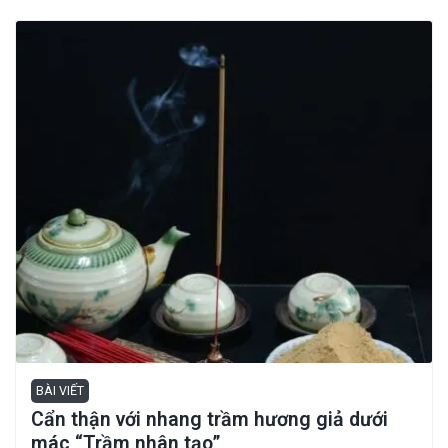
BÀI VIẾT
Cẩn thận với nhang trầm hương giả dưới
mác “Trầm nhân tạo”