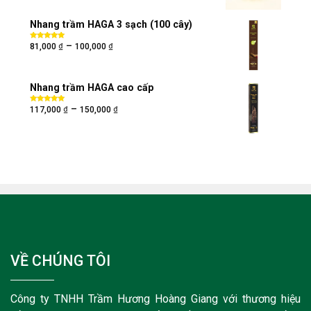
Nhang trầm HAGA 3 sạch (100 cây)
₫
₫
–
Được xếp
81,000
100,000
hạng
5.00
5
sao
Nhang trầm HAGA cao cấp
₫
₫
–
Được xếp
117,000
150,000
hạng
5.00
5
sao
VỀ CHÚNG TÔI
Công ty TNHH Trầm Hương Hoàng Giang với thương hiệu