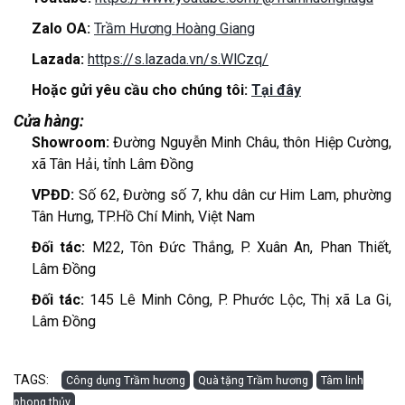
Zalo OA:
Trầm Hương Hoàng Giang
Lazada:
https://s.lazada.vn/s.WlCzq/
Hoặc gửi yêu cầu cho chúng tôi:
Tại đây
Cửa hàng:
Showroom:
Đường Nguyễn Minh Châu, thôn Hiệp Cường,
xã Tân Hải, tỉnh Lâm Đồng
VPĐD:
Số 62, Đường số 7, khu dân cư Him Lam, phường
Tân Hưng, TP.Hồ Chí Minh, Việt Nam
Đối tác:
M22, Tôn Đức Thắng, P. Xuân An, Phan Thiết,
Lâm Đồng
Đối tác:
145 Lê Minh Công, P. Phước Lộc, Thị xã La Gi,
Lâm Đồng
TAGS:
Công dụng Trầm hương
Quà tặng Trầm hương
Tâm linh
phong thủy