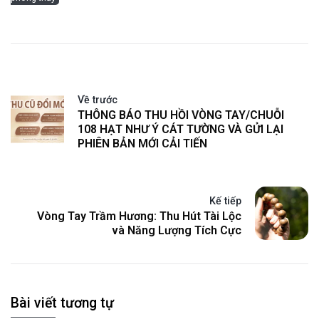
Về trước
THÔNG BÁO THU HỒI VÒNG TAY/CHUỖI
108 HẠT NHƯ Ý CÁT TƯỜNG VÀ GỬI LẠI
PHIÊN BẢN MỚI CẢI TIẾN
Kế tiếp
Vòng Tay Trầm Hương: Thu Hút Tài Lộc
và Năng Lượng Tích Cực
Bài viết tương tự