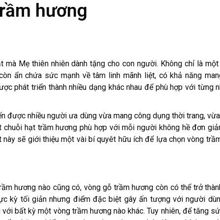
trầm hương
t mà Mẹ thiên nhiên dành tặng cho con người. Không chỉ là một
g còn ẩn chứa sức mạnh về tâm linh mãnh liệt, có khả năng mang
ợc phát triển thành nhiều dạng khác nhau để phù hợp với từng 
n được nhiều người ưa dùng vừa mang công dụng thời trang, vừa
ột chuỗi hạt trầm hương phù hợp với mỗi người không hề đơn giả
t này sẽ giới thiệu một vài bí quyêt hữu ích để lựa chọn vòng trầ
ầm hương nào cũng có, vòng gỗ trầm hương còn có thể trở thàn
ực kỳ tối giản nhưng điểm đặc biệt gây ấn tượng với người dùn
 với bất kỳ một vòng trầm hương nào khác. Tuy nhiên, để tăng s