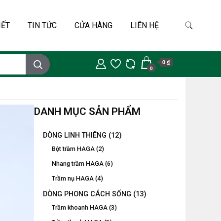
IẾT
TIN TỨC
CỬA HÀNG
LIÊN HỆ
0 ₫
0
DANH MỤC SẢN PHẨM
DÒNG LINH THIÊNG
(12)
Bột trầm HAGA
(2)
Nhang trầm HAGA
(6)
Trầm nụ HAGA
(4)
DÒNG PHONG CÁCH SỐNG
(13)
Trầm khoanh HAGA
(3)