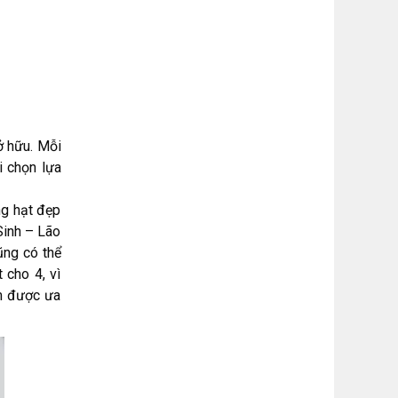
ở hữu. Mỗi
i chọn lựa
ng hạt đẹp
Sinh – Lão
ũng có thể
 cho 4, vì
ầm được ưa