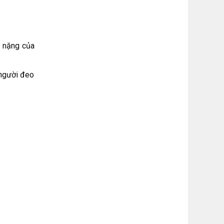
n nặng của
 người đeo