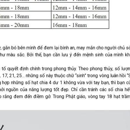
y, gắn bó bên mình để đem lại bình an, may mắn cho người chủ s
ư màu sắc. Bởi thế, bạn cần lưu ý đến mệnh sinh của mình kh
 tố quyết định chính trong phong thủy. Theo phong thủy, số lượ
, 17, 21, 25… những số này thuộc chữ “sinh” trong vòng luân hồi “
g hợp những số hạt chia 4 dư 1 không vừa với tay bạn, thì bạn c
hởi nguồn của năng lượng tốt đẹp. Chỉ cần tránh các số chia hết
ho rằng đem đến điềm gở. Trong Phật giáo, vòng tay 18 hạt tr