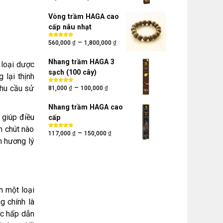
hạng
5.00
5
sao
Vòng trầm HAGA cao
cấp nâu nhạt
₫
₫
–
Được xếp
560,000
1,800,000
hạng
5.00
5
sao
Nhang trầm HAGA 3
 loại dược
sạch (100 cây)
 lại thịnh
₫
₫
–
nhu cầu sử
Được xếp
81,000
100,000
hạng
5.00
5
sao
Nhang trầm HAGA cao
 giúp điều
cấp
n chút nào
₫
₫
–
Được xếp
117,000
150,000
hạng
5.00
5
m hương lý
sao
h một loại
g chính là
ức hấp dẫn