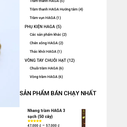
Trầm thanh HAGA
(5)
Trầm thanh HAGA Hướng tâm
(4)
Trầm vụn HAGA
(1)
PHỤ KIỆN HAGA
(5)
Các sản phẩm khác
(2)
Chén xông HAGA
(2)
Thác khói HAGA
(1)
VÒNG TAY CHUỖI HẠT
(12)
Chuỗi trầm HAGA
(6)
Vòng trầm HAGA
(6)
SẢN PHẨM BÁN CHẠY NHẤT
Nhang trầm HAGA 3
sạch (50 cây)
₫
₫
–
Được xếp
47,000
57,000