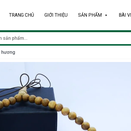
TRANG CHỦ
GIỚI THIỆU
SẢN PHẨM
BÀI V
m hương