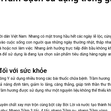
i dân Việt Nam. Nhang có mặt trong hầu hết các ngày lễ lộc, cúng
ào cuộc sống con người qua những ngày thường nhật, thắp nha
à hoặc nơi làm việc. Nhang ảnh hưởng trực tiếp đến bầu không kh
h
để sử dụng là đang lựa chọn sản phẩm tiêu dùng hàng ngày a
ối với sức khỏe
ông Y sử dụng nhiều trong các bài thuốc chữa bệnh. Trầm hương
 năng định tâm, giảm lo lắng, căng thẳng, giúp tinh thần thư th
Trầm hương được sử dụng như một nguyên liệu không thể thiếu kh
ên chất xay mịn trộn cùng bột cây Bời Lời và nước tạo thành h
 như: Nhang Trầm 3 tấc, 4 tấc, nhang Trầm nụ, nhang Trầm vòng…