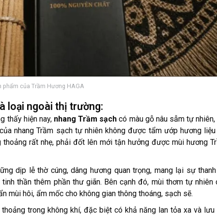
n phẩm của Trầm Hương HAGA
loại ngoài thị trường:
g thấy hiện nay,
nhang Trầm sạch
có màu gỗ nâu sẫm tự nhiên,
 của nhang Trầm sạch tự nhiên không được tẩm ướp hương liệu
g thoảng rất nhẹ, phải đốt lên mới tận hưởng được mùi hương 
ng dịp lễ thờ cúng, dâng hương quan trọng, mang lại sự than
 tinh thần thêm phần thư giãn. Bên cạnh đó, mùi thơm tự nhiên
uẩn mùi hôi, ẩm mốc cho không gian thông thoáng, sạch sẽ.
thoảng trong không khí, đặc biệt có khả năng lan tỏa xa và lưu