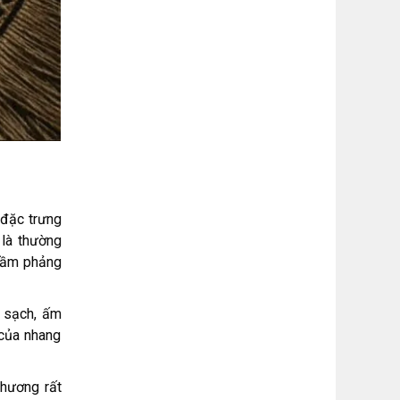
 đặc trưng
 là thường
Trầm phảng
h sạch, ấm
 của nhang
 hương rất