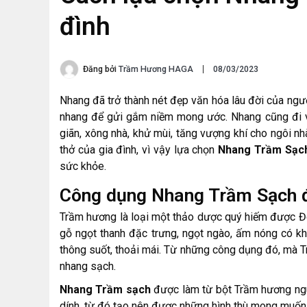
đình
Đăng bởi
Trầm Hương HAGA
08/03/2023
Nhang đã trở thành nét đẹp văn hóa lâu đời của ngườ
nhang để gửi gắm niềm mong ước. Nhang cũng đi v
giãn, xông nhà, khử mùi, tăng vượng khí cho ngôi nh
thở của gia đình, vì vậy lựa chọn
Nhang Trầm Sạc
sức khỏe.
Công dụng Nhang Trầm Sạch đ
Trầm hương là loại một thảo dược quý hiếm được Đ
gỗ ngọt thanh đặc trưng, ngọt ngào, ấm nóng có khả
thông suốt, thoải mái. Từ những công dụng đó, mà 
nhang sạch.
Nhang Trầm sạch
được làm từ bột Trầm hương nguy
dính, từ đó tạo nên được những hình thù mong muốn