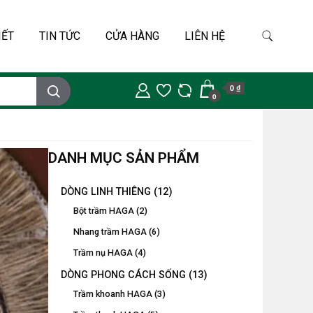
IẾT
TIN TỨC
CỬA HÀNG
LIÊN HỆ
0 ₫
0
DANH MỤC SẢN PHẨM
DÒNG LINH THIÊNG
(12)
Bột trầm HAGA
(2)
Nhang trầm HAGA
(6)
Trầm nụ HAGA
(4)
DÒNG PHONG CÁCH SỐNG
(13)
Trầm khoanh HAGA
(3)