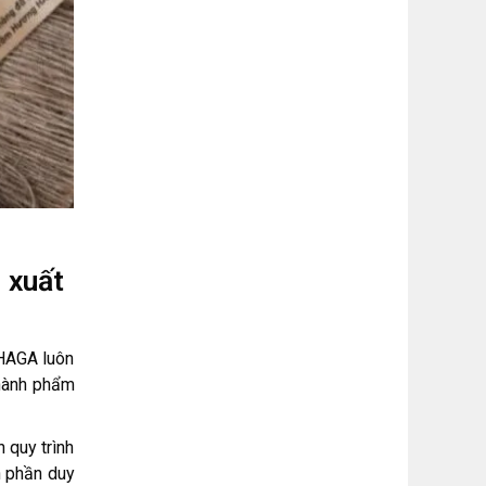
 xuất
 HAGA luôn
thành phẩm
 quy trình
h phần duy