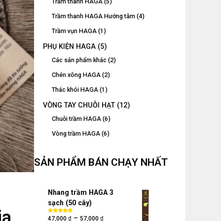
Trầm thanh HAGA
(5)
Trầm thanh HAGA Hướng tâm
(4)
Trầm vụn HAGA
(1)
PHỤ KIỆN HAGA
(5)
Các sản phẩm khác
(2)
Chén xông HAGA
(2)
Thác khói HAGA
(1)
VÒNG TAY CHUỖI HẠT
(12)
Chuỗi trầm HAGA
(6)
Vòng trầm HAGA
(6)
SẢN PHẨM BÁN CHẠY NHẤT
Nhang trầm HAGA 3
sạch (50 cây)
ia
₫
₫
–
Được xếp
47,000
57,000