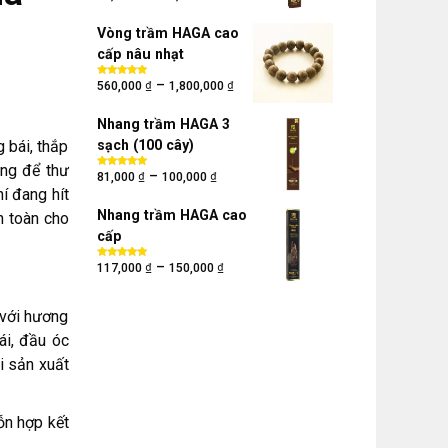
hạng
5.00
5
sao
Vòng trầm HAGA cao
cấp nâu nhạt
₫
₫
–
Được xếp
560,000
1,800,000
hạng
5.00
5
sao
Nhang trầm HAGA 3
 bái, thắp
sạch (100 cây)
ng để thư
₫
₫
–
Được xếp
81,000
100,000
hạng
5.00
5
í đang hít
sao
Nhang trầm HAGA cao
n toàn cho
cấp
₫
₫
–
Được xếp
117,000
150,000
hạng
5.00
5
sao
 với hương
ái, đầu óc
i sản xuất
ỗn hợp kết