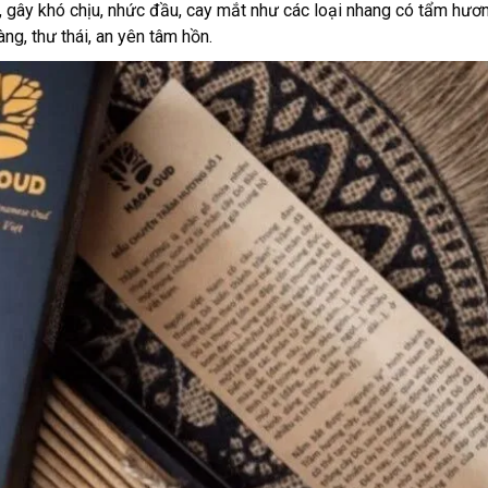
 gây khó chịu, nhức đầu, cay mắt như các loại nhang có tẩm hươn
ng, thư thái, an yên tâm hồn.