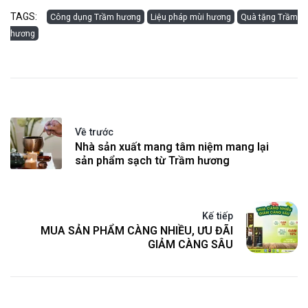
TAGS:
Công dụng Trầm hương
Liệu pháp mùi hương
Quà tặng Trầm
hương
Về trước
Nhà sản xuất mang tâm niệm mang lại
sản phẩm sạch từ Trầm hương
Kế tiếp
MUA SẢN PHẨM CÀNG NHIỀU, ƯU ĐÃI
GIẢM CÀNG SÂU