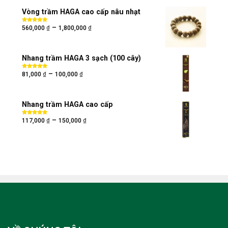
Vòng trầm HAGA cao cấp nâu nhạt
₫
₫
–
Được xếp
560,000
1,800,000
hạng
5.00
5
sao
Nhang trầm HAGA 3 sạch (100 cây)
₫
₫
–
Được xếp
81,000
100,000
hạng
5.00
5
sao
Nhang trầm HAGA cao cấp
₫
₫
–
Được xếp
117,000
150,000
hạng
5.00
5
sao