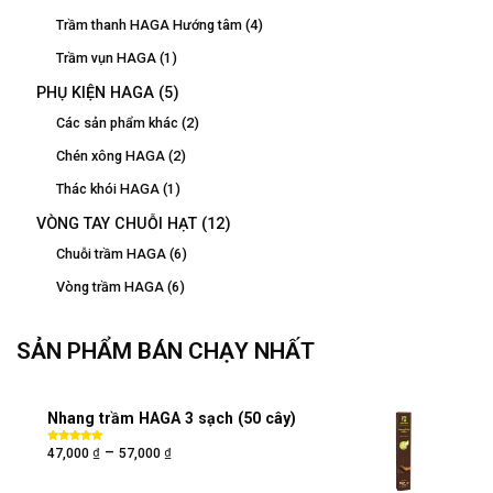
Trầm thanh HAGA Hướng tâm
(4)
Trầm vụn HAGA
(1)
PHỤ KIỆN HAGA
(5)
Các sản phẩm khác
(2)
Chén xông HAGA
(2)
Thác khói HAGA
(1)
VÒNG TAY CHUỖI HẠT
(12)
Chuỗi trầm HAGA
(6)
Vòng trầm HAGA
(6)
SẢN PHẨM BÁN CHẠY NHẤT
Nhang trầm HAGA 3 sạch (50 cây)
₫
₫
–
Được xếp
47,000
57,000
hạng
5.00
5
sao