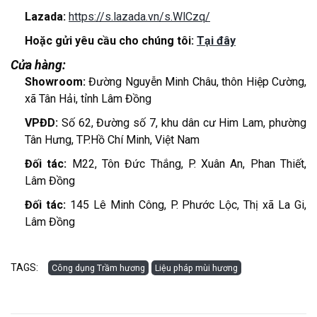
Lazada:
https://s.lazada.vn/s.WlCzq/
Hoặc gửi yêu cầu cho chúng tôi:
Tại đây
Cửa hàng:
Showroom:
Đường Nguyễn Minh Châu, thôn Hiệp Cường,
xã Tân Hải, tỉnh Lâm Đồng
VPĐD:
Số 62, Đường số 7, khu dân cư Him Lam, phường
Tân Hưng, TP.Hồ Chí Minh, Việt Nam
Đối tác:
M22, Tôn Đức Thắng, P. Xuân An, Phan Thiết,
Lâm Đồng
Đối tác:
145 Lê Minh Công, P. Phước Lộc, Thị xã La Gi,
Lâm Đồng
TAGS:
Công dụng Trầm hương
Liệu pháp mùi hương