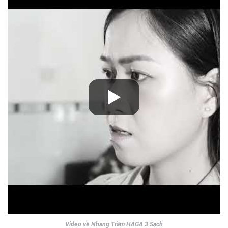
Video về Nhang Trầm HAGA 3 Sạch