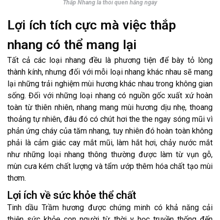
Thắp Nhang là thói quen hằng ngày
Lợi ích tích cực mà việc thắp
nhang có thể mang lại
Tất cả các loại nhang đều là phương tiện để bày tỏ lòng
thành kính, nhưng đối với mỗi loại nhang khác nhau sẽ mang
lại những trải nghiệm mùi hương khác nhau trong không gian
sống. Đối với những loại nhang có nguồn gốc xuất xứ hoàn
toàn từ thiên nhiên, nhang mang mùi hương dịu nhẹ, thoang
thoảng tự nhiên, đâu đó có chút hơi the the ngay sóng mũi vì
phản ứng cháy của tăm nhang, tuy nhiên đó hoàn toàn không
phải là cảm giác cay mắt mũi, làm hắt hơi, chảy nước mắt
như những loại nhang thông thường được làm từ vụn gỗ,
mùn cưa kém chất lượng và tẩm ướp thêm hóa chất tạo mùi
thơm.
Lợi ích về sức khỏe thể chất
Tinh dầu Trầm hương được chứng minh có khả năng cải
thiện sức khỏe con người từ thời y học truyền thống đến