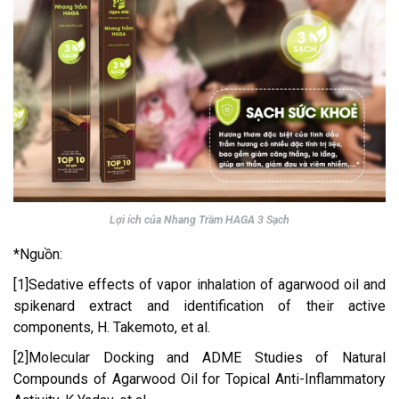
Lợi ích của Nhang Trầm HAGA 3 Sạch
*Nguồn:
[1]Sedative effects of vapor inhalation of agarwood oil and
spikenard extract and identification of their active
components, H. Takemoto, et al.
[2]Molecular Docking and ADME Studies of Natural
Compounds of Agarwood Oil for Topical Anti-Inflammatory