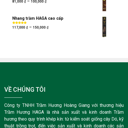
₫
₫
–
Được xếp
81,000
100,000
hạng
5.00
5
sao
Nhang trầm HAGA cao cấp
₫
₫
–
Được xếp
117,000
150,000
hạng
5.00
5
sao
VỀ CHÚNG TÔI
Công ty TNHH Trầm Hương Hoàng Giang với thương hiệu
Trầm Hương HAGA là nhà sản xuất và kinh doanh Trầm
hương theo quy trình khép kín: từ kiểm soát giống cây Dó, kỹ
thuật trồng trọt, đến việc sản xuất và kinh doanh các sản