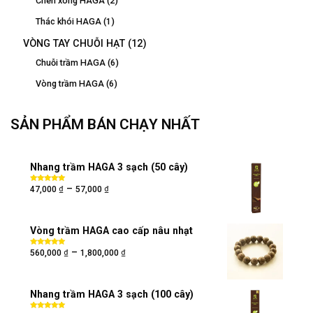
Chén xông HAGA
(2)
Thác khói HAGA
(1)
VÒNG TAY CHUỖI HẠT
(12)
Chuỗi trầm HAGA
(6)
Vòng trầm HAGA
(6)
SẢN PHẨM BÁN CHẠY NHẤT
Nhang trầm HAGA 3 sạch (50 cây)
₫
₫
–
Được xếp
47,000
57,000
hạng
5.00
5
sao
Vòng trầm HAGA cao cấp nâu nhạt
₫
₫
–
Được xếp
560,000
1,800,000
hạng
5.00
5
sao
Nhang trầm HAGA 3 sạch (100 cây)