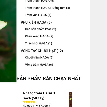
Trầm thanh HAGA
(5)
Trầm thanh HAGA Hướng tâm
(4)
Trầm vụn HAGA
(1)
PHỤ KIỆN HAGA
(5)
Các sản phẩm khác
(2)
Chén xông HAGA
(2)
Thác khói HAGA
(1)
VÒNG TAY CHUỖI HẠT
(12)
Chuỗi trầm HAGA
(6)
Vòng trầm HAGA
(6)
SẢN PHẨM BÁN CHẠY NHẤT
Nhang trầm HAGA 3
sạch (50 cây)
₫
₫
–
Được xếp
47,000
57,000