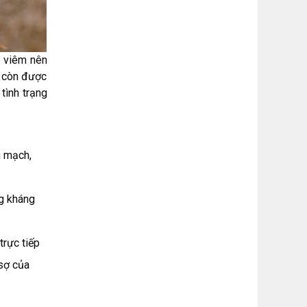
g viêm nên
g còn được
tình trạng
n mạch,
ng kháng
trực tiếp
 sợ của