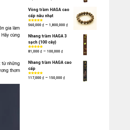
hạng
5.00
5
sao
Vòng trầm HAGA cao
cấp nâu nhạt
₫
₫
–
Được xếp
560,000
1,800,000
ên gia làm
hạng
5.00
5
sao
? Hãy cùng
Nhang trầm HAGA 3
sạch (100 cây)
₫
₫
–
Được xếp
81,000
100,000
hạng
5.00
5
sao
Nhang trầm HAGA cao
t từ những
cấp
hương thơm
₫
₫
–
Được xếp
117,000
150,000
hạng
5.00
5
sao