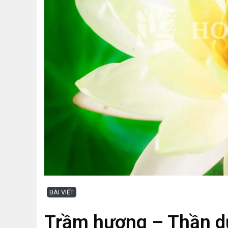
BÀI VIẾT
Trầm hương – Thần dư