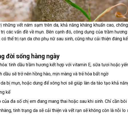
ị những vết nám sạm trên da, khả năng kháng khuẩn cao, chốn
trị các vấn đề về mụn. Bên cạnh đó, công dụng của trầm hươn
có thể trị rạn da cho phụ nữ sau sinh, cũng như cải thiện đáng kể 
g đời sống hàng ngày
 hóa: tinh dầu trầm hương kết hợp với vitamin E, sữa tươi hoặc yế
h dầu sẽ trở nên hồng hào, mịn màng và trẻ hóa bất ngờ
ng da bị mụn, hoặc dung để xông hơi sẽ giúp làn da táo tạo khả nă
áng kể
p của đa số chị em đang mang thai hoặc sau khi sinh. Chỉ cần bôi 
àng, tinh trạng da sẽ cải thiện và vết rạn sẽ không còn là nỗi lo