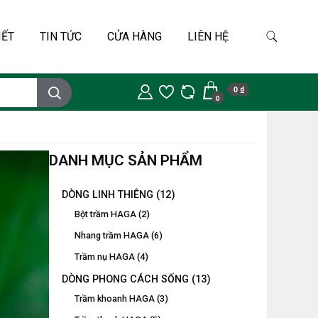
IẾT
TIN TỨC
CỬA HÀNG
LIÊN HỆ
0 ₫
0
DANH MỤC SẢN PHẨM
DÒNG LINH THIÊNG
(12)
Bột trầm HAGA
(2)
Nhang trầm HAGA
(6)
Trầm nụ HAGA
(4)
DÒNG PHONG CÁCH SỐNG
(13)
Trầm khoanh HAGA
(3)