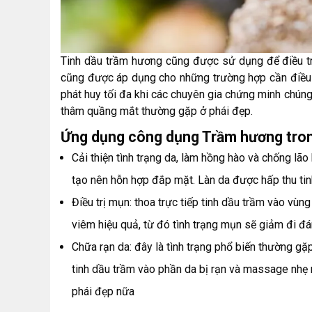
Tinh dầu trầm hương cũng được sử dụng để điều tr
cũng được áp dụng cho những trường hợp cần điều 
phát huy tối đa khi các chuyên gia chứng minh chúng 
thâm quầng mắt thường gặp ở phái đẹp.
Ứng dụng công dụng Trầm hương tron
Cải thiện tình trạng da, làm hồng hào và chống lão
tạo nên hỗn hợp đắp mặt. Làn da được hấp thu tin
Điều trị mụn: thoa trực tiếp tinh dầu trầm vào vù
viêm hiệu quả, từ đó tình trạng mụn sẽ giảm đi đ
Chữa rạn da: đây là tình trạng phổ biến thường gặ
tinh dầu trầm vào phần da bị rạn và massage nhẹ nh
phái đẹp nữa