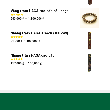
sao
Vòng trầm HAGA cao cấp nâu nhạt
₫
₫
–
Được xếp
560,000
1,800,000
hạng
5.00
5
sao
Nhang trầm HAGA 3 sạch (100 cây)
₫
₫
–
Được xếp
81,000
100,000
hạng
5.00
5
sao
Nhang trầm HAGA cao cấp
₫
₫
–
Được xếp
117,000
150,000
hạng
5.00
5
sao