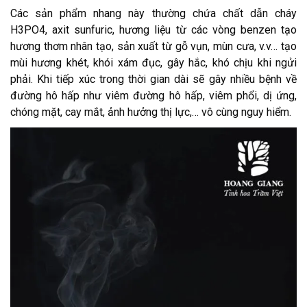
Các sản phẩm nhang này thường chứa chất dẫn cháy
H3PO4, axit sunfuric, hương liệu từ các vòng benzen tạo
hương thơm nhân tạo, sản xuất từ gỗ vụn, mùn cưa, v.v… tạo
mùi hương khét, khói xám đục, gây hắc, khó chịu khi ngửi
phải. Khi tiếp xúc trong thời gian dài sẽ gây nhiều bệnh về
đường hô hấp như viêm đường hô hấp, viêm phổi, dị ứng,
chóng mặt, cay mắt, ảnh hưởng thị lực,… vô cùng nguy hiểm.