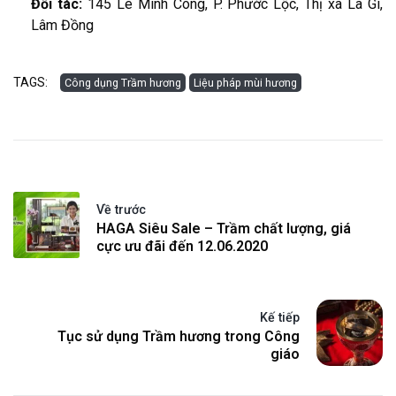
Đối tác:
145 Lê Minh Công, P. Phước Lộc, Thị xã La Gi,
Lâm Đồng
TAGS:
Công dụng Trầm hương
Liệu pháp mùi hương
Về trước
HAGA Siêu Sale – Trầm chất lượng, giá
cực ưu đãi đến 12.06.2020
Kế tiếp
Tục sử dụng Trầm hương trong Công
giáo