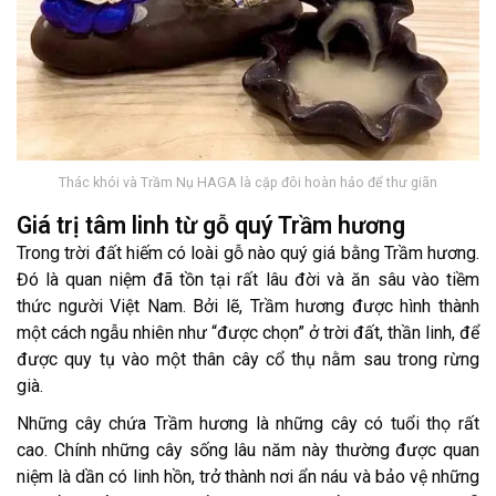
Thác khói và Trầm Nụ HAGA là cặp đôi hoàn hảo để thư giãn
Giá trị tâm linh từ gỗ quý Trầm hương
Trong trời đất hiếm có loài gỗ nào quý giá bằng Trầm hương.
Đó là quan niệm đã tồn tại rất lâu đời và ăn sâu vào tiềm
thức người Việt Nam. Bởi lẽ, Trầm hương được hình thành
một cách ngẫu nhiên như “được chọn” ở trời đất, thần linh, để
được quy tụ vào một thân cây cổ thụ nằm sau trong rừng
già.
Những cây chứa Trầm hương là những cây có tuổi thọ rất
cao. Chính những cây sống lâu năm này thường được quan
niệm là dần có linh hồn, trở thành nơi ẩn náu và bảo vệ những