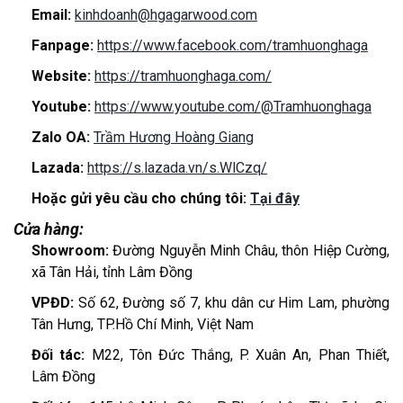
Email:
kinhdoanh@hgagarwood.com
Fanpage:
https://www.facebook.com/tramhuonghaga
Website:
https://tramhuonghaga.com/
Youtube:
https://www.youtube.com/@Tramhuonghaga
Zalo OA:
Trầm Hương Hoàng Giang
Lazada:
https://s.lazada.vn/s.WlCzq/
Hoặc gửi yêu cầu cho chúng tôi:
Tại đây
Cửa hàng:
Showroom:
Đường Nguyễn Minh Châu, thôn Hiệp Cường,
xã Tân Hải, tỉnh Lâm Đồng
VPĐD:
Số 62, Đường số 7, khu dân cư Him Lam, phường
Tân Hưng, TP.Hồ Chí Minh, Việt Nam
Đối tác:
M22, Tôn Đức Thắng, P. Xuân An, Phan Thiết,
Lâm Đồng