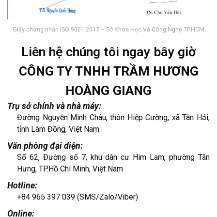
Giấy chứng nhận ISO 9001:2015 – Sở Khoa Học Và Công Nghệ TP.HCM
Liên hệ chúng tôi ngay bây giờ
CÔNG TY TNHH TRẦM HƯƠNG
HOÀNG GIANG
Trụ sở chính và nhà máy:
Đường Nguyễn Minh Châu, thôn Hiệp Cường, xã Tân Hải,
tỉnh Lâm Đồng, Việt Nam
Văn phòng đại diện:
Số 62, Đường số 7, khu dân cư Him Lam, phường Tân
Hưng, TP.Hồ Chí Minh, Việt Nam
Hotline:
+84 965 397 039 (SMS/Zalo/Viber)
Online: