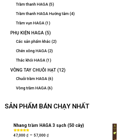
Trầm thanh HAGA
(5)
Trầm thanh HAGA Hướng tâm
(4)
Trầm vụn HAGA
(1)
PHỤ KIỆN HAGA
(5)
Các sản phẩm khác
(2)
Chén xông HAGA
(2)
Thác khói HAGA
(1)
VÒNG TAY CHUỖI HẠT
(12)
Chuỗi trầm HAGA
(6)
Vòng trầm HAGA
(6)
SẢN PHẨM BÁN CHẠY NHẤT
Nhang trầm HAGA 3 sạch (50 cây)
₫
₫
–
Được xếp
47,000
57,000
hạng
5.00
5