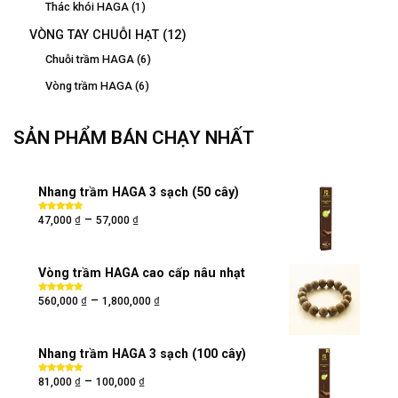
Thác khói HAGA
(1)
VÒNG TAY CHUỖI HẠT
(12)
Chuỗi trầm HAGA
(6)
Vòng trầm HAGA
(6)
SẢN PHẨM BÁN CHẠY NHẤT
Nhang trầm HAGA 3 sạch (50 cây)
₫
₫
–
Được xếp
47,000
57,000
hạng
5.00
5
sao
Vòng trầm HAGA cao cấp nâu nhạt
₫
₫
–
Được xếp
560,000
1,800,000
hạng
5.00
5
sao
Nhang trầm HAGA 3 sạch (100 cây)
₫
₫
–
Được xếp
81,000
100,000
hạng
5.00
5
sao