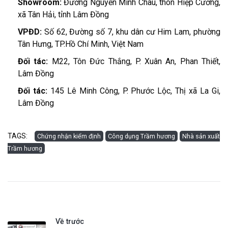
Showroom:
Đường Nguyễn Minh Châu, thôn Hiệp Cường,
xã Tân Hải, tỉnh Lâm Đồng
VPĐD:
Số 62, Đường số 7, khu dân cư Him Lam, phường
Tân Hưng, TP.Hồ Chí Minh, Việt Nam
Đối tác:
M22, Tôn Đức Thắng, P. Xuân An, Phan Thiết,
Lâm Đồng
Đối tác:
145 Lê Minh Công, P. Phước Lộc, Thị xã La Gi,
Lâm Đồng
TAGS:
Chứng nhận kiểm định
Công dụng Trầm hương
Nhà sản xuất
Trầm hương
Về trước