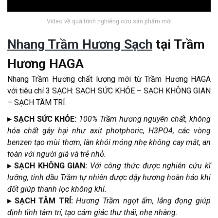
Video về quá trình nghiêng cứu sản phẩm mới
Nhang Trầm Hương Sạch
tại Trầm
Hương HAGA
Nhang Trầm Hương chất lượng mới từ Trầm Hương HAGA
với tiêu chí 3 SẠCH: SẠCH SỨC KHỎE – SẠCH KHÔNG GIAN
– SẠCH TÂM TRÍ.
▸ SẠCH SỨC KHỎE:
100% Trầm hương nguyên chất, không
hóa chất gây hại như axit photphoric, H3PO4, các vòng
benzen tạo mùi thơm, làn khói mỏng nhẹ không cay mắt, an
toàn với người già và trẻ nhỏ.
▸ SẠCH KHÔNG GIAN:
Với công thức được nghiên cứu kĩ
lưỡng, tinh dầu Trầm tự nhiên được dậy hương hoàn hảo khi
đốt giúp thanh lọc không khí.
▸ SẠCH TÂM TRÍ:
Hương Trầm ngọt ấm, lắng đọng giúp
định tĩnh tâm trí, tạo cảm giác thư thái, nhẹ nhàng.