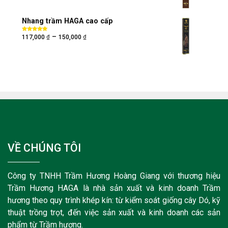
Nhang trầm HAGA cao cấp
₫
₫
–
Được xếp
117,000
150,000
hạng
5.00
5
sao
VỀ CHÚNG TÔI
Công ty TNHH Trầm Hương Hoàng Giang với thương hiệu
Trầm Hương HAGA là nhà sản xuất và kinh doanh Trầm
hương theo quy trình khép kín: từ kiểm soát giống cây Dó, kỹ
thuật trồng trọt, đến việc sản xuất và kinh doanh các sản
phẩm từ Trầm hương.