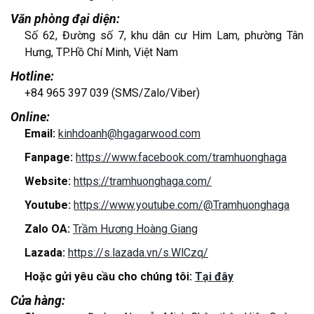
Văn phòng đại diện:
Số 62, Đường số 7, khu dân cư Him Lam, phường Tân
Hưng, TP.Hồ Chí Minh, Việt Nam
Hotline:
+84 965 397 039 (SMS/Zalo/Viber)
Online:
Email:
kinhdoanh@hgagarwood.com
Fanpage:
https://www.facebook.com/tramhuonghaga
Website:
https://tramhuonghaga.com/
Youtube:
https://www.youtube.com/@Tramhuonghaga
Zalo OA:
Trầm Hương Hoàng Giang
Lazada:
https://s.lazada.vn/s.WlCzq/
Hoặc gửi yêu cầu cho chúng tôi:
Tại đây
Cửa hàng: