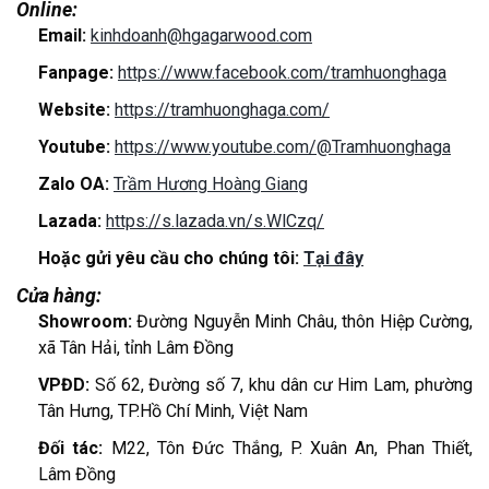
Online:
Email:
kinhdoanh@hgagarwood.com
Fanpage:
https://www.facebook.com/tramhuonghaga
Website:
https://tramhuonghaga.com/
Youtube:
https://www.youtube.com/@Tramhuonghaga
Zalo OA:
Trầm Hương Hoàng Giang
Lazada:
https://s.lazada.vn/s.WlCzq/
Hoặc gửi yêu cầu cho chúng tôi:
Tại đây
Cửa hàng:
Showroom:
Đường Nguyễn Minh Châu, thôn Hiệp Cường,
xã Tân Hải, tỉnh Lâm Đồng
VPĐD:
Số 62, Đường số 7, khu dân cư Him Lam, phường
Tân Hưng, TP.Hồ Chí Minh, Việt Nam
Đối tác:
M22, Tôn Đức Thắng, P. Xuân An, Phan Thiết,
Lâm Đồng