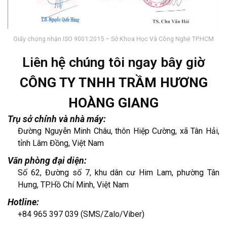
Giấy chứng nhận ISO 9001:2015 – Sở Khoa Học Và Công Nghệ TP.HCM
Liên hệ chúng tôi ngay bây giờ
CÔNG TY TNHH TRẦM HƯƠNG
HOÀNG GIANG
Trụ sở chính và nhà máy:
Đường Nguyễn Minh Châu, thôn Hiệp Cường, xã Tân Hải,
tỉnh Lâm Đồng, Việt Nam
Văn phòng đại diện:
Số 62, Đường số 7, khu dân cư Him Lam, phường Tân
Hưng, TP.Hồ Chí Minh, Việt Nam
Hotline:
+84 965 397 039 (SMS/Zalo/Viber)