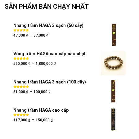
SẢN PHẨM BÁN CHẠY NHẤT
Nhang trầm HAGA 3 sạch (50 cây)
₫
₫
–
Được xếp
47,000
57,000
hạng
5.00
5
sao
Vòng trầm HAGA cao cấp nâu nhạt
₫
₫
–
Được xếp
560,000
1,800,000
hạng
5.00
5
sao
Nhang trầm HAGA 3 sạch (100 cây)
₫
₫
–
Được xếp
81,000
100,000
hạng
5.00
5
sao
Nhang trầm HAGA cao cấp
₫
₫
–
Được xếp
117,000
150,000
hạng
5.00
5
sao