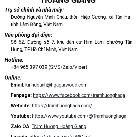
Trụ sở chính và nhà máy:
Đường Nguyễn Minh Châu, thôn Hiệp Cường, xã Tân Hải,
tỉnh Lâm Đồng, Việt Nam
Văn phòng đại diện:
Số 62, Đường số 7, khu dân cư Him Lam, phường Tân
Hưng, TP.Hồ Chí Minh, Việt Nam
Hotline:
+84 965 397 039 (SMS/Zalo/Viber)
Online:
Email:
kinhdoanh@hgagarwood.com
Fanpage:
https://www.facebook.com/tramhuonghaga
Website:
https://tramhuonghaga.com/
Youtube:
https://www.youtube.com/@Tramhuonghaga
Zalo OA:
Trầm Hương Hoàng Giang
Lazada:
https://s.lazada.vn/s.WlCzq/