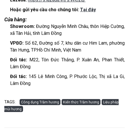
Hoặc gửi yêu cầu cho chúng tôi:
Tại đây
Cửa hàng:
Showroom:
Đường Nguyễn Minh Châu, thôn Hiệp Cường,
xã Tân Hải, tỉnh Lâm Đồng
VPĐD:
Số 62, Đường số 7, khu dân cư Him Lam, phường
Tân Hưng, TP.Hồ Chí Minh, Việt Nam
Đối tác:
M22, Tôn Đức Thắng, P. Xuân An, Phan Thiết,
Lâm Đồng
Đối tác:
145 Lê Minh Công, P. Phước Lộc, Thị xã La Gi,
Lâm Đồng
TAGS:
Công dụng Trầm hương
Kiến thức Trầm hương
Liệu pháp
mùi hương