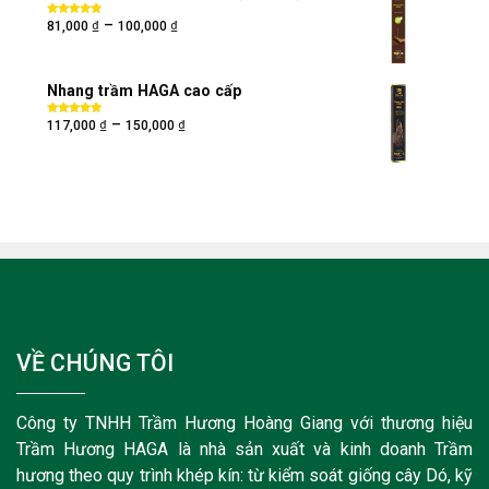
₫
₫
–
Được xếp
81,000
100,000
hạng
5.00
5
sao
Nhang trầm HAGA cao cấp
₫
₫
–
Được xếp
117,000
150,000
hạng
5.00
5
sao
VỀ CHÚNG TÔI
Công ty TNHH Trầm Hương Hoàng Giang với thương hiệu
Trầm Hương HAGA là nhà sản xuất và kinh doanh Trầm
hương theo quy trình khép kín: từ kiểm soát giống cây Dó, kỹ