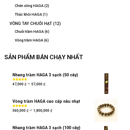
Chén xông HAGA
(2)
Thác khói HAGA
(1)
VÒNG TAY CHUỖI HẠT
(12)
Chuỗi trầm HAGA
(6)
Vòng trầm HAGA
(6)
SẢN PHẨM BÁN CHẠY NHẤT
Nhang trầm HAGA 3 sạch (50 cây)
₫
₫
–
Được xếp
47,000
57,000
hạng
5.00
5
sao
Vòng trầm HAGA cao cấp nâu nhạt
₫
₫
–
Được xếp
560,000
1,800,000
hạng
5.00
5
sao
Nhang trầm HAGA 3 sạch (100 cây)