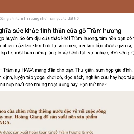
 giá trị tâm linh cũng như món quà từ đất trời
ghĩa sức khỏe tinh thần của gỗ Trầm hương
 huyền ảo êm dịu của thác khói Trầm hương, tâm hồn bạn có t
nhiên, của làn khói tĩnh tại an nhiên, mà tâm hồn được giãn ra, 
dẹp bỏ một bên những lắng lo về bệnh tật, sự nghiệp, đời sống. 
n – Trầm nụ HAGA mang đến cho bạn. Thư giãn, sum họp gia đình,
n định, luyện tập yoga, chơi cờ, đọc sách, nghiên cứu hay học tập
hù hợp nhất cho những hoạt động này. Bạn thử nhé?