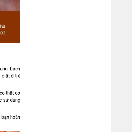
ơng, bạch
giật ở trẻ
co thắt cơ
ợc sử dụng
, bạn hoàn