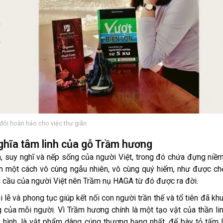
đôi hoàn hảo cho việc thư giãn
ghĩa tâm linh của gỗ Trầm hương
, suy nghĩ và nếp sống của người Việt, trong đó chứa đựng niềm
nh một cách vô cùng ngẫu nhiên, vô cùng quý hiếm, như được ch
u cầu của người Việt nên Trầm nụ HAGA từ đó được ra đời.
 lễ và phong tục giúp kết nối con người trần thế và tổ tiên đã khu
êng của mỗi người. Vì Trầm hương chính là một tạo vật của thần li
ô hình, là vật phẩm dâng cúng thượng hạng nhất, để bày tỏ tấm 