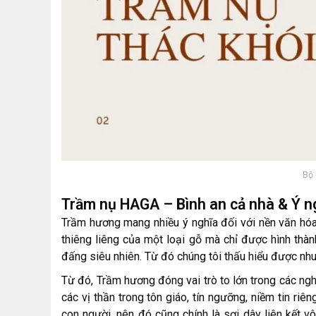
Bộ 
Trầm nụ HAGA – Bình an cả nhà & Ý n
Trầm hương mang nhiều ý nghĩa đối với nền văn hóa
thiêng liêng của một loại gỗ mà chỉ được hình thà
đấng siêu nhiên. Từ đó chúng tôi thấu hiểu được nh
Từ đó, Trầm hương đóng vai trò to lớn trong các nghi
các vị thần trong tôn giáo, tín ngưỡng, niềm tin ri
con người, nên đó cũng chính là sợi dây liên kết v