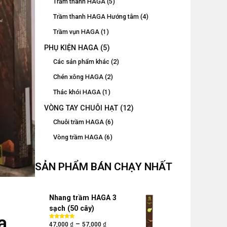
Trầm thanh HAGA
(5)
Trầm thanh HAGA Hướng tâm
(4)
Trầm vụn HAGA
(1)
PHỤ KIỆN HAGA
(5)
Các sản phẩm khác
(2)
Chén xông HAGA
(2)
Thác khói HAGA
(1)
VÒNG TAY CHUỖI HẠT
(12)
Chuỗi trầm HAGA
(6)
Vòng trầm HAGA
(6)
SẢN PHẨM BÁN CHẠY NHẤT
Nhang trầm HAGA 3
sạch (50 cây)
a
₫
₫
–
Được xếp
47,000
57,000