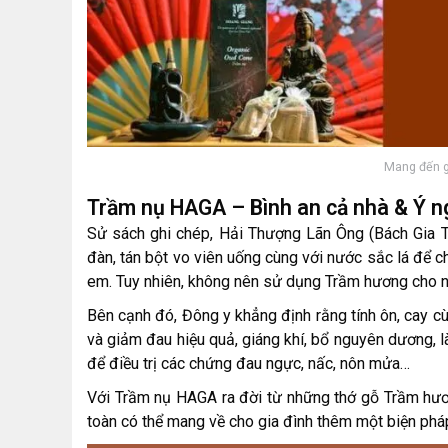
Mang đến gi
Trầm nụ HAGA – Bình an cả nhà & Ý n
Sử sách ghi chép, Hải Thượng Lãn Ông (Bách Gia 
đàn, tán bột vo viên uống cùng với nước sắc lá để 
em. Tuy nhiên, không nên sử dụng Trầm hương cho 
Bên cạnh đó, Đông y khẳng định rằng tính ôn, cay cù
và giảm đau hiệu quả, giáng khí, bổ nguyên dương,
để điều trị các chứng đau ngực, nấc, nôn mửa…
Với Trầm nụ HAGA ra đời từ những thớ gỗ Trầm hươ
toàn có thể mang về cho gia đình thêm một biện phá