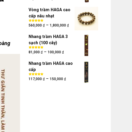
hạng
5.00
5
sao
Vòng trầm HAGA cao
cấp nâu nhạt
₫
₫
–
Được xếp
560,000
1,800,000
hạng
5.00
5
sao
Nhang trầm HAGA 3
Hoàng
sạch (100 cây)
₫
₫
–
Được xếp
81,000
100,000
hạng
5.00
5
sao
Nhang trầm HAGA cao
cấp
₫
₫
–
Được xếp
117,000
150,000
hạng
5.00
5
sao