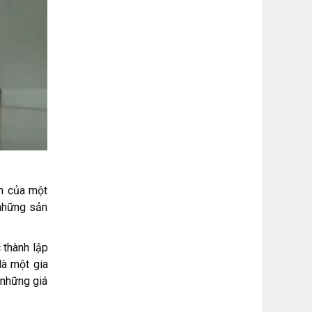
ện của một
 những sản
 thành lập
à một gia
 những giá