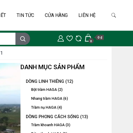
IẾT
TIN TỨC
CỬA HÀNG
LIÊN HỆ
0 ₫
0
 1
DANH MỤC SẢN PHẨM
DÒNG LINH THIÊNG
(12)
Bột trầm HAGA
(2)
Nhang trầm HAGA
(6)
Trầm nụ HAGA
(4)
DÒNG PHONG CÁCH SỐNG
(13)
Trầm khoanh HAGA
(3)