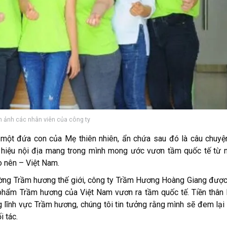
h ảnh các nhân viên của công ty
 một đứa con của Mẹ thiên nhiên, ẩn chứa sau đó là câu chuy
n hiệu nội địa mang trong mình mong ước vươn tầm quốc tế từ
o nên – Việt Nam.
rường Trầm hương thế giới, công ty Trầm Hương Hoàng Giang được
ẩm Trầm hương của Việt Nam vươn ra tầm quốc tế. Tiền thân l
 lĩnh vực Trầm hương, chúng tôi tin tưởng rằng mình sẽ đem lại
i tác.