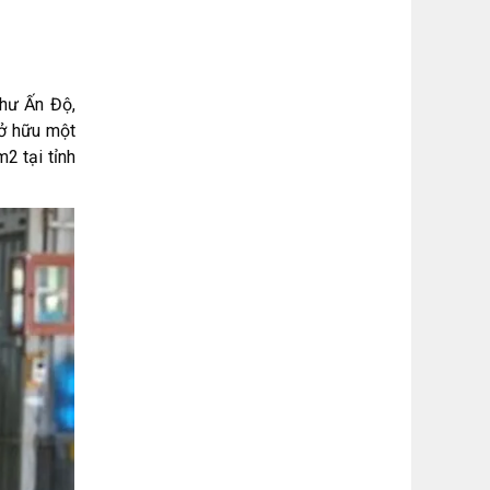
như Ấn Độ,
sở hữu một
2 tại tỉnh