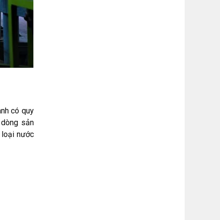
anh có quy
g dòng sản
 loại nước