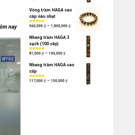
hạng
5.00
5
sao
Vòng trầm HAGA cao
cấp nâu nhạt
₫
₫
–
Hôm nay
Được xếp
560,000
1,800,000
hạng
5.00
5
sao
Nhang trầm HAGA 3
sạch (100 cây)
₫
₫
–
Được xếp
81,000
100,000
hạng
5.00
5
sao
Nhang trầm HAGA cao
cấp
₫
₫
–
Được xếp
117,000
150,000
hạng
5.00
5
sao