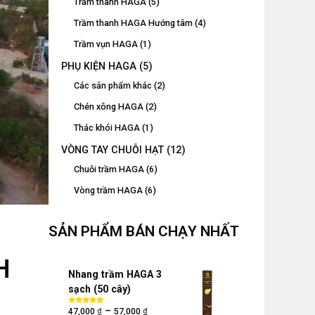
Trầm thanh HAGA
(5)
Trầm thanh HAGA Hướng tâm
(4)
Trầm vụn HAGA
(1)
PHỤ KIỆN HAGA
(5)
Các sản phẩm khác
(2)
Chén xông HAGA
(2)
Thác khói HAGA
(1)
VÒNG TAY CHUỖI HẠT
(12)
Chuỗi trầm HAGA
(6)
Vòng trầm HAGA
(6)
SẢN PHẨM BÁN CHẠY NHẤT
H
Nhang trầm HAGA 3
sạch (50 cây)
₫
₫
–
Được xếp
47,000
57,000