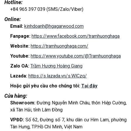
Hotline:
+84 965 397 039 (SMS/Zalo/Viber)
Online:
Email:
kinhdoanh@hgagarwood.com
Fanpage:
https://www.facebook.com/tramhuonghaga
Website:
https://tramhuonghaga.com/
Youtube:
https://www.youtube.com/@Tramhuonghaga
Zalo OA:
Trầm Hương Hoàng Giang
Lazada:
https://s.lazada.vn/s.WlCzq/
Hoặc gửi yêu cầu cho chúng tôi:
Tại đây
Cửa hàng:
Showroom:
Đường Nguyễn Minh Châu, thôn Hiệp Cường,
xã Tân Hải, tỉnh Lâm Đồng
VPĐD:
Số 62, Đường số 7, khu dân cư Him Lam, phường
Tân Hưng, TP.Hồ Chí Minh, Việt Nam