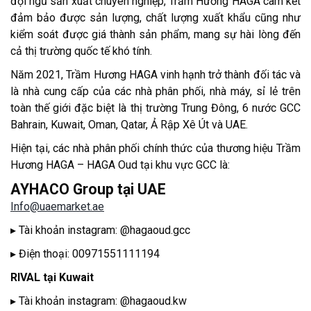
đội ngũ sản xuất chuyên nghiệp, Trầm Hương HAGA cam kết
đảm bảo được sản lượng, chất lượng xuất khẩu cũng như
kiểm soát được giá thành sản phẩm, mang sự hài lòng đến
cả thị trường quốc tế khó tính.
Năm 2021, Trầm Hương HAGA vinh hạnh trở thành đối tác và
là nhà cung cấp của các nhà phân phối, nhà máy, sỉ lẻ trên
toàn thế giới đặc biệt là thị trường Trung Đông, 6 nước GCC
Bahrain, Kuwait, Oman, Qatar, Ả Rập Xê Út và UAE.
Hiện tại, các nhà phân phối chính thức của thương hiệu Trầm
Hương HAGA – HAGA Oud tại khu vực GCC là:
AYHACO Group tại UAE
Info@uaemarket.ae
▸ Tài khoản instagram: @hagaoud.gcc
▸ Điện thoại: 00971551111194
RIVAL tại Kuwait
▸ Tài khoản instagram: @hagaoud.kw