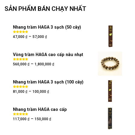
SẢN PHẨM BÁN CHẠY NHẤT
Nhang trầm HAGA 3 sạch (50 cây)
₫
₫
–
Được xếp
47,000
57,000
hạng
5.00
5
sao
Vòng trầm HAGA cao cấp nâu nhạt
₫
₫
–
Được xếp
560,000
1,800,000
hạng
5.00
5
sao
Nhang trầm HAGA 3 sạch (100 cây)
₫
₫
–
Được xếp
81,000
100,000
hạng
5.00
5
sao
Nhang trầm HAGA cao cấp
₫
₫
–
Được xếp
117,000
150,000
hạng
5.00
5
sao