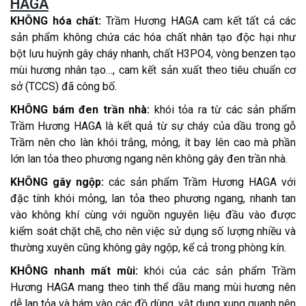
HAGA
KHÔNG hóa chất:
Trầm Hương HAGA cam kết tất cả các
sản phẩm không chứa các hóa chất nhân tạo độc hại như
bột lưu huỳnh gây cháy nhanh, chất H3PO4, vòng benzen tạo
mùi hương nhân tạo…, cam kết sản xuất theo tiêu chuẩn cơ
sở (TCCS) đã công bố.
KHÔNG bám đen trần nhà:
khói tỏa ra từ các sản phẩm
Trầm Hương HAGA là kết quả từ sự cháy của dầu trong gỗ
Trầm nên cho làn khói trắng, mỏng, ít bay lên cao mà phần
lớn lan tỏa theo phương ngang nên không gây đen trần nhà.
KHÔNG gây ngộp:
các sản phẩm Trầm Hương HAGA với
đặc tính khói mỏng, lan tỏa theo phương ngang, nhanh tan
vào không khí cùng với nguồn nguyên liệu đầu vào được
kiểm soát chặt chẽ, cho nên việc sử dụng số lượng nhiều và
thường xuyên cũng không gây ngộp, kể cả trong phòng kín.
KHÔNG nhanh mất mùi:
khói của các sản phẩm Trầm
Hương HAGA mang theo tinh thể dầu mang mùi hương nên
dễ lan tỏa và bám vào các đồ dùng, vật dụng xung quanh nên