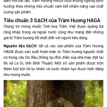
đam mê bất tận, Trầm Hương HAGA luôn không ngừng định
hướng theo những tiêu chuẩn cam kết nhằm nâng cao chất
lượng sản phẩm.
Tiêu chuẩn 3 SẠCH của Trầm Hương HAGA
Chúng tôi mong muốn Tinh hoa Trầm Việt được quảng bá
rộng khắp trong và ngoài nước cũng như mang đến những
giá trị Trầm hương tốt nhất đến với người tiêu dùng
.
Nguyên liệu SẠCH:
tất cả các sản phẩm của Trầm Hương
HAGA được sản xuất hoàn toàn từ Trầm hương nguyên chất
có trong cây Dó Bầu (trồng tại đồn điền của nhà máy đặt tại
thị xã La Gi, tỉnh Bình Thuận). Một số sản phẩm được trộn
thêm bột bời lời tự nhiên và nước nhằm tạo được hình dáng
như mong muốn.